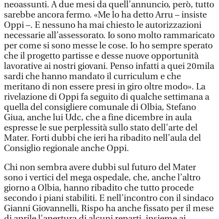
neoassunti. A due mesi da quell’annuncio, però, tutto
sarebbe ancora fermo. «Me lo ha detto Arru – insiste
Oppi –. E nessuno ha mai chiesto le autorizzazioni
necessarie all’assessorato. Io sono molto rammaricato
per come si sono messe le cose. Io ho sempre sperato
che il progetto partisse e desse nuove opportunità
lavorative ai nostri giovani. Penso infatti a quei 20mila
sardi che hanno mandato il curriculum e che
meritano di non essere presi in giro oltre modo». La
rivelazione di Oppi fa seguito di qualche settimana a
quella del consigliere comunale di Olbia, Stefano
Giua, anche lui Udc, che a fine dicembre in aula
espresse le sue perplessità sullo stato dell’arte del
Mater. Forti dubbi che ieri ha ribadito nell’aula del
Consiglio regionale anche Oppi.
Chi non sembra avere dubbi sul futuro del Mater
sono i vertici del mega ospedale, che, anche l’altro
giorno a Olbia, hanno ribadito che tutto procede
secondo i piani stabiliti. E nell’incontro con il sindaco
Gianni Giovannelli, Rispo ha anche fissato per il mese
di aprile l'apertura di alcuni reparti, insieme ai