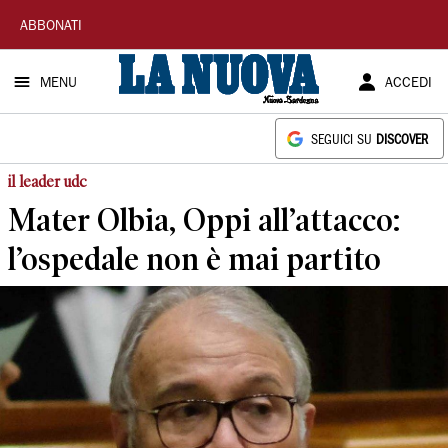
La
ABBONATI
Nuova
MENU
ACCEDI
Sardegna
SEGUICI SU
DISCOVER
il leader udc
Mater Olbia, Oppi all’attacco:
l’ospedale non è mai partito