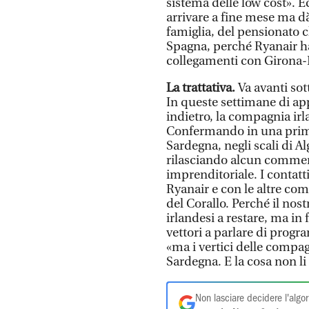
sistema delle low cost». Ec
arrivare a fine mese ma dà
famiglia, del pensionato c
Spagna, perché Ryanair ha 
collegamenti con Girona-
La trattativa.
Va avanti sot
In queste settimane di appe
indietro, la compagnia ir
Confermando in una prima 
Sardegna, negli scali di 
rilasciando alcun commen
imprenditoriale. I contatt
Ryanair e con le altre com
del Corallo. Perché il nost
irlandesi a restare, ma in
vettori a parlare di progr
«ma i vertici delle compa
Sardegna. E la cosa non li 
Non lasciare decidere l'algor