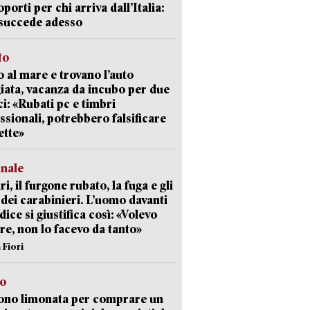
oporti per chi arriva dall’Italia:
succede adesso
to
 al mare e trovano l’auto
giata, vacanza da incubo per due
i: «Rubati pc e timbri
ssionali, potrebbero falsificare
ette»
unale
ri, il furgone rubato, la fuga e gli
 dei carabinieri. L’uomo davanti
dice si giustifica così: «Volevo
re, non lo facevo da tanto»
 Fiori
so
ono limonata per comprare un