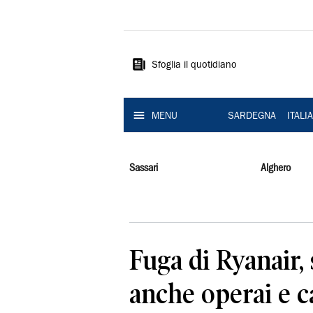
La
Nuova
Sardegna
Sfoglia il quotidiano
MENU
SARDEGNA
ITALI
Sassari
Alghero
Fuga di Ryanair,
anche operai e c