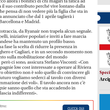
co allora i bonifici di chi magari fa fatica ad
 il suo contributo perché vive lontano dalla
he pensa di non vedere più la figlia che sta in
annunciato che dal 1 aprile taglierà i
Barcellona e Madrid.
totraccia, da Ryanair non trapela alcun segnale.
lli, iniziative popolari e inviti a fare marcia
landese ha mantenuto un profilo basso.
fase la scelta di ridurre la presenza in
Alghero e Cagliari, e in un secondo momento non
to sulla mobilitazione del mondo
i però ci sono, assicura Stefano Visconti: «Con
pagnie low cost interessate a operare al Riviera
ro obiettivo non è solo quello di convincere gli
Speci
 futuro vogliamo sederci al tavolo con diversi
Arci
ammazione dei voli». Il tavolo ancora non c’è
gnie sanno quello che sta accadendo in
lascia indifferenti».
itmo:
CLICCA QUI