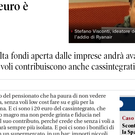
 euro è
◗
Stefano Visconti, ideatore d
l'addio di Ryanair
olta fondi aperta dalle imprese andrà ava
i voli contribuiscono anche cassintegrati
o del pensionato che ha paura di non vedere
a, senza voli low cost fare su e giù per la
. E ci sono i 20 euro del cassintegrato, che
o magro ma non perde grinta e fiducia nel
Caso
il suo contributo, perché crede che senza i voli a
Scont
rà sempre più isolata. E poi ci sono i bonifici di
la Sp
in un supermercato, in un bar: importi piccoli