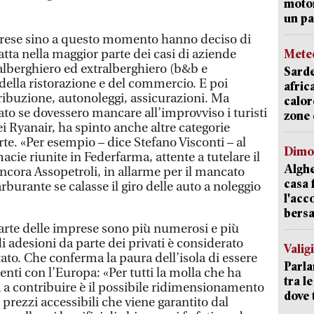
motor
un pa
rese sino a questo momento hanno deciso di
atta nella maggior parte dei casi di aziende
Mete
o-alberghiero ed extralberghiero (b&b e
Sarde
della ristorazione e del commercio. E poi
afric
ribuzione, autonoleggi, assicurazioni. Ma
calor
to se dovessero mancare all’improvviso i turisti
zone 
rei Ryanair, ha spinto anche altre categorie
rte. «Per esempio – dice Stefano Visconti – al
Dimo
cie riunite in Federfarma, attente a tutelare il
Alghe
 ancora Assopetroli, in allarme per il mancato
casa 
arburante se calasse il giro delle auto a noleggio
l'acc
bersa
parte delle imprese sono più numerosi e più
di adesioni da parte dei privati è considerato
Valig
o. Che conferma la paura dell’isola di essere
Parla
enti con l’Europa: «Per tutti la molla che ha
tra l
ità a contribuire è il possibile ridimensionamento
dove 
a prezzi accessibili che viene garantito dal