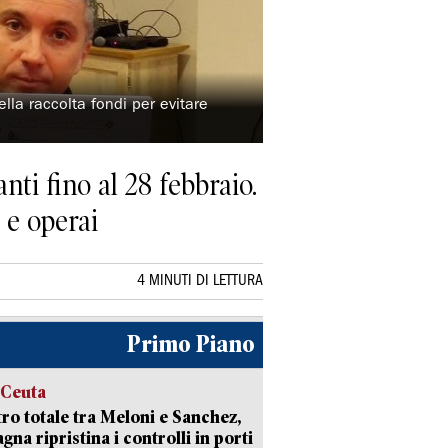
ella raccolta fondi per evitare
nti fino al 28 febbraio.
 e operai
4 MINUTI DI LETTURA
Primo Piano
 Ceuta
ro totale tra Meloni e Sanchez,
agna ripristina i controlli in porti