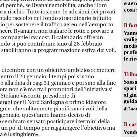
e aer
ti perché, se Ryanair smobilita, anche i loro
cosa 
 a rischio. Tutte insieme, le adesioni dei privati
otale raccolto nel Fondo straordinario istituito
 per sostenere il traffico aereo nell’aeroporto
Il fur
ncere Ryanair a non tagliare le rotte e provare a
Vanno
e compagnie low cost. Il calendario offre un
svali
ndo si può contribuire sino al 28 febbraio
medic
ri stabiliranno la programmazione estiva dei voli.
profe
le ric
18 dicembre con un obiettivo ambizioso: mettere
Trib
entro il 20 gennaio. I tempi poi si sono
Sassa
o alla data di oggi 31 gennaio e poi sino alla fine
spari
ora non c’è ma tra i promotori dell’iniziativa si
al giu
Stefano Visconti, presidente di
guida
ghi per il Nord Sardegna e primo ideatore
gnie, che solitamente pianificano i voli della
di Luca
1 gennaio, quest’anno hanno deciso di
è sembrato sensato posticipare i termini della
Il ca
un po’ di tempo per raggiungere l’obiettivo ma
Vend
ra è lusinghiero».