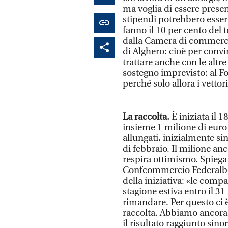
ma voglia di essere presen
stipendi potrebbero essere
fanno il 10 per cento del t
dalla Camera di commercio
di Alghero: cioè per convi
trattare anche con le altr
sostegno imprevisto: al Fo
perché solo allora i vetto
La raccolta.
È iniziata il 
insieme 1 milione di euro 
allungati, inizialmente sin
di febbraio. Il milione anc
respira ottimismo. Spiega 
Confcommercio Federalber
della iniziativa: «le compa
stagione estiva entro il 3
rimandare. Per questo ci 
raccolta. Abbiamo ancora 
il risultato raggiunto sino