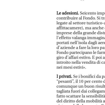
Le adesioni.
Seicento imp
contribuire al Fondo. Si tr
legate al settore turistic
affittacamere), ma anche 
imprese della grande dist
l’effetto valanga immagina
portati nell’isola dagli ae
d’aziende a fare la loro pa
Fondo partecipano le farma
giro d’affari estivo. E poi
introito nella vendita di c
nei mesi estivi».
I privati.
Se i bonifici da 
“pesanti”, il 10 per cento 
comunque un buon risultat
tagliata fuori dai collegam
fatto scattare la sensibil
del diritto della mobilità 