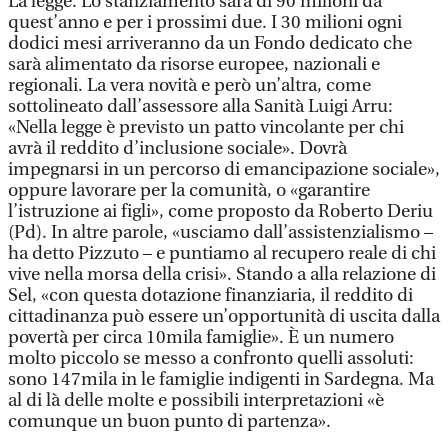
La legge. Lo stanziamento sarà di 90 milioni da
quest’anno e per i prossimi due. I 30 milioni ogni
dodici mesi arriveranno da un Fondo dedicato che
sarà alimentato da risorse europee, nazionali e
regionali. La vera novità e però un’altra, come
sottolineato dall’assessore alla Sanità Luigi Arru:
«Nella legge è previsto un patto vincolante per chi
avrà il reddito d’inclusione sociale». Dovrà
impegnarsi in un percorso di emancipazione sociale»,
oppure lavorare per la comunità, o «garantire
l’istruzione ai figli», come proposto da Roberto Deriu
(Pd). In altre parole, «usciamo dall’assistenzialismo –
ha detto Pizzuto – e puntiamo al recupero reale di chi
vive nella morsa della crisi». Stando a alla relazione di
Sel, «con questa dotazione finanziaria, il reddito di
cittadinanza può essere un’opportunità di uscita dalla
povertà per circa 10mila famiglie». È un numero
molto piccolo se messo a confronto quelli assoluti:
sono 147mila in le famiglie indigenti in Sardegna. Ma
al di là delle molte e possibili interpretazioni «è
comunque un buon punto di partenza».