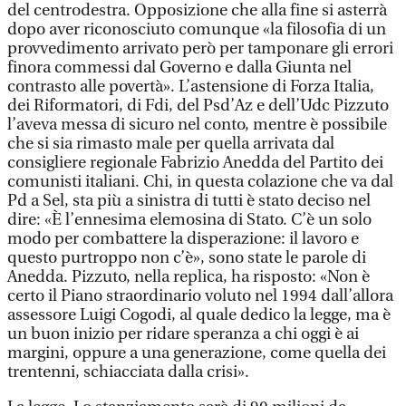
del centrodestra. Opposizione che alla fine si asterrà
dopo aver riconosciuto comunque «la filosofia di un
provvedimento arrivato però per tamponare gli errori
finora commessi dal Governo e dalla Giunta nel
contrasto alle povertà». L’astensione di Forza Italia,
dei Riformatori, di Fdi, del Psd’Az e dell’Udc Pizzuto
l’aveva messa di sicuro nel conto, mentre è possibile
che si sia rimasto male per quella arrivata dal
consigliere regionale Fabrizio Anedda del Partito dei
comunisti italiani. Chi, in questa colazione che va dal
Pd a Sel, sta più a sinistra di tutti è stato deciso nel
dire: «È l’ennesima elemosina di Stato. C’è un solo
modo per combattere la disperazione: il lavoro e
questo purtroppo non c’è», sono state le parole di
Anedda. Pizzuto, nella replica, ha risposto: «Non è
certo il Piano straordinario voluto nel 1994 dall’allora
assessore Luigi Cogodi, al quale dedico la legge, ma è
un buon inizio per ridare speranza a chi oggi è ai
margini, oppure a una generazione, come quella dei
trentenni, schiacciata dalla crisi».