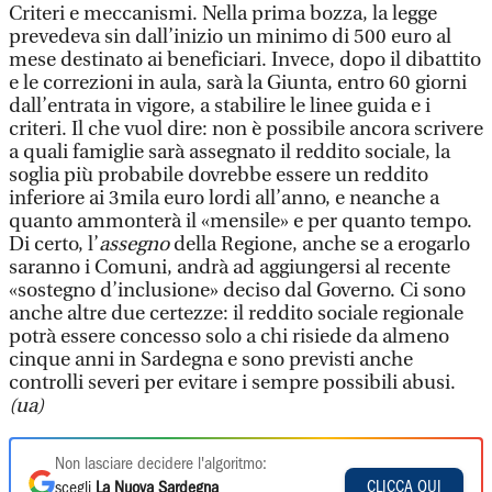
Criteri e meccanismi. Nella prima bozza, la legge
prevedeva sin dall’inizio un minimo di 500 euro al
mese destinato ai beneficiari. Invece, dopo il dibattito
e le correzioni in aula, sarà la Giunta, entro 60 giorni
dall’entrata in vigore, a stabilire le linee guida e i
criteri. Il che vuol dire: non è possibile ancora scrivere
a quali famiglie sarà assegnato il reddito sociale, la
soglia più probabile dovrebbe essere un reddito
inferiore ai 3mila euro lordi all’anno, e neanche a
quanto ammonterà il «mensile» e per quanto tempo.
Di certo, l’
assegno
della Regione, anche se a erogarlo
saranno i Comuni, andrà ad aggiungersi al recente
«sostegno d’inclusione» deciso dal Governo. Ci sono
anche altre due certezze: il reddito sociale regionale
potrà essere concesso solo a chi risiede da almeno
cinque anni in Sardegna e sono previsti anche
controlli severi per evitare i sempre possibili abusi.
(ua)
Non lasciare decidere l'algoritmo:
CLICCA QUI
scegli
La Nuova Sardegna