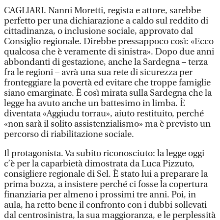
CAGLIARI. Nanni Moretti, regista e attore, sarebbe
perfetto per una dichiarazione a caldo sul reddito di
cittadinanza, o inclusione sociale, approvato dal
Consiglio regionale. Direbbe pressappoco così: «Ecco
qualcosa che è veramente di sinistra». Dopo due anni
abbondanti di gestazione, anche la Sardegna – terza
fra le regioni – avrà una sua rete di sicurezza per
fronteggiare la povertà ed evitare che troppe famiglie
siano emarginate. È così mirata sulla Sardegna che la
legge ha avuto anche un battesimo in limba. È
diventata «Aggiudu torrau», aiuto restituito, perché
«non sarà il solito assistenzialismo» ma è previsto un
percorso di riabilitazione sociale.
Il protagonista. Va subito riconosciuto: la legge oggi
c’è per la caparbietà dimostrata da Luca Pizzuto,
consigliere regionale di Sel. È stato lui a preparare la
prima bozza, a insistere perché ci fosse la copertura
finanziaria per almeno i prossimi tre anni. Poi, in
aula, ha retto bene il confronto con i dubbi sollevati
dal centrosinistra, la sua maggioranza, e le perplessità