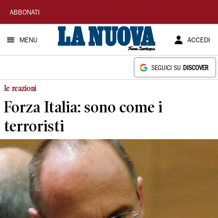
La
ABBONATI
Nuova
MENU
ACCEDI
Sardegna
SEGUICI SU
DISCOVER
le reazioni
Forza Italia: sono come i
terroristi