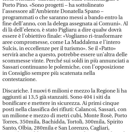
Porto Pino. «Sono progetti – ha sottolineato
l’assessore all’Ambiente Donatella Spano –
programmati o che saranno messi a bando entro la
fine dell’anno, con la delega assegnata ai Comuni». Al
di là dell’elenco, è stato Pigliaru a dire qualw dovrà
essere è l’obiettivo finale: «Vogliamo ri-trasformare
aree compromesse, come La Maddalena e l’intero
Sulcis, in eccellenze per il turismo». Se il «Patto»
servirà anche a questo, potrebbe essere un’altra delle
scommesse vinte. Perché sui soldi in più annunciati a
Sassari continuano le polemiche, con l’opposizione
in Consiglio sempre più scatenata nella
contestazione.
Discariche. I nuovi 6 milioni e mezzo la Regione li ha
aggiunti ai 13,5 già stanzaiti. Sono 404 i siti da
bonificare e mettere in sicurezza. Ai primi cinque
posti nella classifica dei rifiuti: Calancoi, Sassari, con
un milione e mezzo di metri cubi, Monte Rosè, Porto
Torres, 350mila, Bachidda, Tortolì, 300mila, Spirito
Santo, Olbia, 280mila e San Lorenzo, Cagliari,