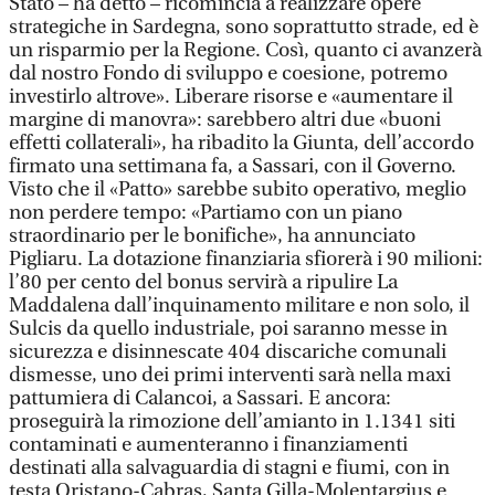
Stato – ha detto – ricomincia a realizzare opere
strategiche in Sardegna, sono soprattutto strade, ed è
un risparmio per la Regione. Così, quanto ci avanzerà
dal nostro Fondo di sviluppo e coesione, potremo
investirlo altrove». Liberare risorse e «aumentare il
margine di manovra»: sarebbero altri due «buoni
effetti collaterali», ha ribadito la Giunta, dell’accordo
firmato una settimana fa, a Sassari, con il Governo.
Visto che il «Patto» sarebbe subito operativo, meglio
non perdere tempo: «Partiamo con un piano
straordinario per le bonifiche», ha annunciato
Pigliaru. La dotazione finanziaria sfiorerà i 90 milioni:
l’80 per cento del bonus servirà a ripulire La
Maddalena dall’inquinamento militare e non solo, il
Sulcis da quello industriale, poi saranno messe in
sicurezza e disinnescate 404 discariche comunali
dismesse, uno dei primi interventi sarà nella maxi
pattumiera di Calancoi, a Sassari. E ancora:
proseguirà la rimozione dell’amianto in 1.1341 siti
contaminati e aumenteranno i finanziamenti
destinati alla salvaguardia di stagni e fiumi, con in
testa Oristano-Cabras, Santa Gilla-Molentargius e