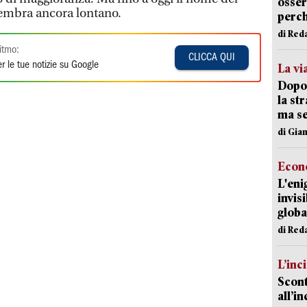
osser
sembra ancora lontano.
perc
di Red
itmo:
CLICCA QUI
r le tue notizie su Google
La vi
Dopo 
la st
ma se
di Gi
Econ
L'eni
invis
globa
di Red
L’inc
Scont
all’i