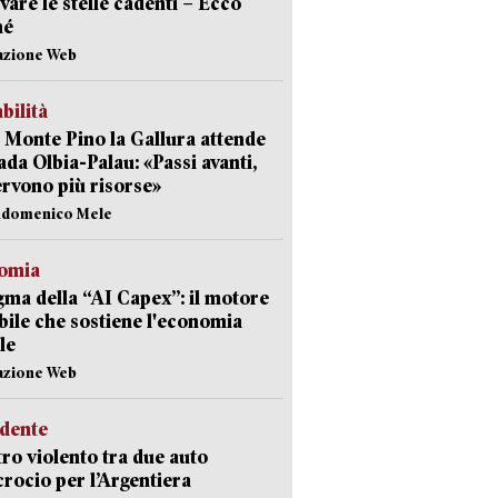
vare le stelle cadenti – Ecco
hé
azione Web
abilità
Monte Pino la Gallura attende
rada Olbia-Palau: «Passi avanti,
rvono più risorse»
andomenico Mele
omia
gma della “AI Capex”: il motore
ibile che sostiene l'economia
le
azione Web
idente
ro violento tra due auto
ncrocio per l’Argentiera