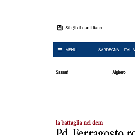
La
Nuova
Sardegna
Sfoglia il quotidiano
MENU
SARDEGNA
ITALI
Sassari
Alghero
la battaglia nei dem
Pd, Ferragosto r