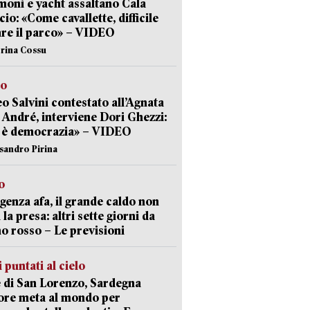
ni e yacht assaltano Cala
cio: «Come cavallette, difficile
are il parco» – VIDEO
erina Cossu
to
o Salvini contestato all’Agnata
 André, interviene Dori Ghezzi:
 è democrazia» – VIDEO
ssandro Pirina
o
enza afa, il grande caldo non
 la presa: altri sette giorni da
no rosso – Le previsioni
 puntati al cielo
 di San Lorenzo, Sardegna
ore meta al mondo per