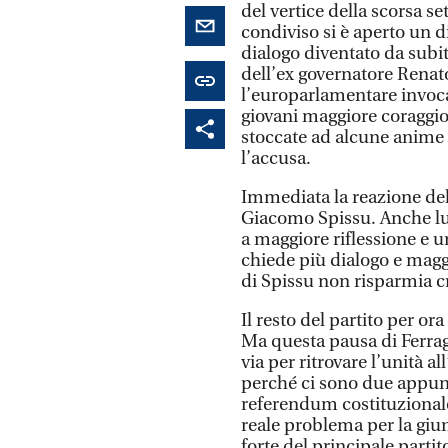
del vertice della scorsa s
condiviso si è aperto un d
dialogo diventato da subi
dell’ex governatore Rena
l’europarlamentare invoc
giovani maggiore coraggio
stoccate ad alcune anime d
l’accusa.
Immediata la reazione dell
Giacomo Spissu. Anche lui 
a maggiore riflessione e un
chiede più dialogo e maggi
di Spissu non risparmia c
Il resto del partito per ora
Ma questa pausa di Ferrago
via per ritrovare l’unità a
perché ci sono due appunt
referendum costituzionale
reale problema per la giu
forte del principale parti