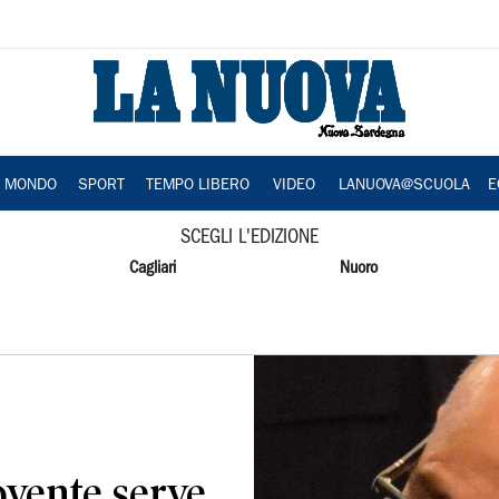
A MONDO
SPORT
TEMPO LIBERO
VIDEO
LANUOVA@SCUOLA
E
SCEGLI L'EDIZIONE
Cagliari
Nuoro
ovente serve