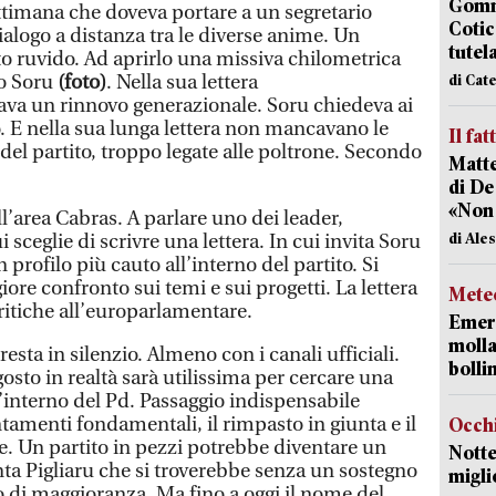
Gommo
ettimana che doveva portare a un segretario
Cotic
ialogo a distanza tra le diverse anime. Un
tutel
to ruvido. Ad aprirlo una missiva chilometrica
to Soru
(foto)
. Nella sua lettera
di Cat
ava un rinnovo generazionale. Soru chiedeva ai
. E nella sua lunga lettera non mancavano le
Il fat
el partito, troppo legate alle poltrone. Secondo
Matte
di De
«Non
’area Cabras. A parlare uno dei leader,
di Ale
sceglie di scrivre una lettera. In cui invita Soru
 profilo più cauto all’interno del partito. Si
ore confronto sui temi e sui progetti. La lettera
Mete
ritiche all’europarlamentare.
Emerg
molla
 resta in silenzio. Almeno con i canali ufficiali.
bolli
sto in realtà sarà utilissima per cercare una
ll’interno del Pd. Passaggio indispensabile
amenti fondamentali, il rimpasto in giunta e il
Occhi
. Un partito in pezzi potrebbe diventare un
Notte
nta Pigliaru che si troverebbe senza un sostegno
migli
to di maggioranza. Ma fino a oggi il nome del