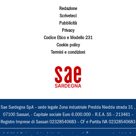
Redazione
Scriveteci
Pubblicità
Privacy
Codice Etico e Modello 231
Cookie policy
Termini e condizioni
Sae Sardegna SpA – sede legale Zona industriale Predda Niedda strada 31 ,
07100 Sassari, - Capitale sociale Euro 6.000.000 – R.E.A. SS – 213461 –
Registro Imprese di Sassari 02328540683 – CF e Partita IVA 02328540683
I diritti delle immagini e dei testi sono riservati. È espressamente vietata la