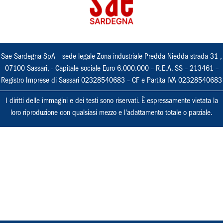
Sae Sardegna SpA – sede legale Zona industriale Predda Niedda strada 31 ,
07100 Sassari, - Capitale sociale Euro 6.000.000 – R.E.A. SS – 213461 –
Registro Imprese di Sassari 02328540683 – CF e Partita IVA 02328540683
I diritti delle immagini e dei testi sono riservati. È espressamente vietata la
loro riproduzione con qualsiasi mezzo e l'adattamento totale o parziale.