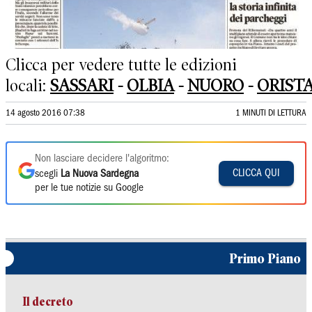
Clicca per vedere tutte le edizioni
locali:
SASSARI
-
OLBIA
-
NUORO
-
ORIST
14 agosto 2016 07:38
1 MINUTI DI LETTURA
Non lasciare decidere l'algoritmo:
CLICCA QUI
scegli
La Nuova Sardegna
per le tue notizie su Google
Primo Piano
Il decreto