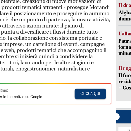
mbientale, creazione di nuove motivazioni di
Il d
i prodotti tematici attraenti - prosegue Morandi
Alghe
ldare il posizionamento e proseguire in autunno
donna
on è che un punto di partenza, la nostra attività,
o attraverso azioni mirate: il piano di
punta a diversificare i flussi durante tutto
L’all
orio, la collaborazione con sistema portuale e
Paura
le imprese, un cartellone di eventi, campagne
torna
 e web, prodotti tematici che accompagnino il
minut
mbre si inizierà quindi a condividere la
erritori, lavorando per le altre stagioni e
Il ro
lturali, enogastronomici, naturalistici e
Il fu
resid
– Cos
itmo:
CLICCA QUI
r le tue notizie su Google