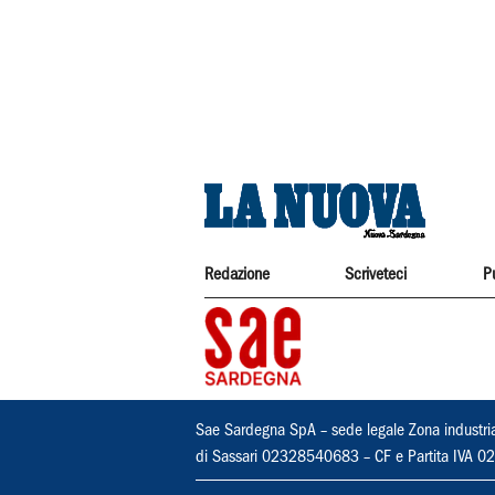
Redazione
Scriveteci
P
Sae Sardegna SpA – sede legale Zona industri
di Sassari 02328540683 – CF e Partita IVA