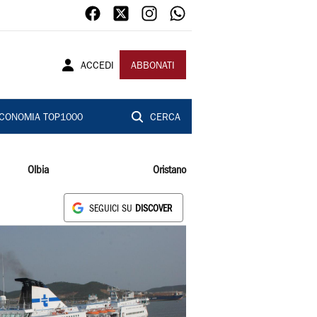
ACCEDI
ABBONATI
CONOMIA TOP1000
CERCA
Olbia
Oristano
SEGUICI SU
DISCOVER