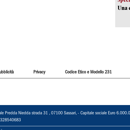
Una c
ubblicità
Privacy
Codice Etico e Modello 231
ale Predda Niedda strada 31 , 07100 Sassari, - Capitale sociale Euro 6.000.
 02328540683