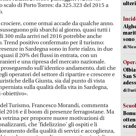
ulter
 scalo di Porto Torres: da 325.323 del 2015 a
o.
Incid
 crociere, come ormai accade da qualche anno.
Alghe
i susseguono più sbarchi al giorno, quasi tutti i
marit
 di 300 mila arrivi nel 2016 potrebbe anche
sono 
vo. Trend positivo confermato per il turismo:
di Nic
presenze in Sardegna sono in forte rialzo, in due
uasi il 20% dei flussi in entrata, con un
ranieri e una ripresa del mercato nazionale.
Opera
proseguendo sull'identico andamento, dati che
Olbia
li operatori del settore di ripartire e crescere e
San S
turistiche della Giunta, sia dal punto di vista
adess
mperniata sulla qualità della vita in Sardegna,
di Dar
i-obiettivo».
le del Turismo, Francesco Morandi, commenta
Scuo
 del 2016 e il boom di presenze ferragostane. Ma
Bonus
na vetrina per proporre nuove motivazioni di
otten
alizzanti, che 'fidelizzino' gli ospiti e li
scade
oramento della qualità di servizi e accoglienza,