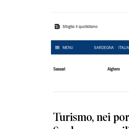
La
Nuova
Sardegna
Sfoglia il quotidiano
MENU
SARDEGNA
ITALI
Sassari
Alghero
Turismo, nei por