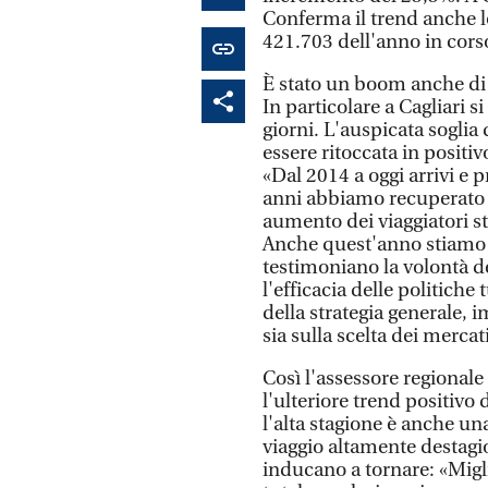
Conferma il trend anche lo
421.703 dell'anno in cors
È stato un boom anche di
In particolare a Cagliari s
giorni. L'auspicata soglia
essere ritoccata in positi
«Dal 2014 a oggi arrivi e 
anni abbiamo recuperato q
aumento dei viaggiatori st
Anche quest'anno stiamo 
testimoniano la volontà deg
l'efficacia delle politiche 
della strategia generale, i
sia sulla scelta dei mercat
Così l'assessore regiona
l'ulteriore trend positivo
l'alta stagione è anche u
viaggio altamente destagion
inducano a tornare: «Migli