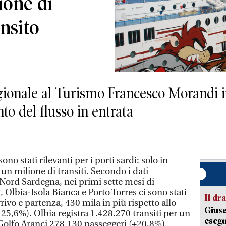
ione di
ansito
gionale al Turismo Francesco Morandi i
nto del flusso in entrata
ono stati rilevanti per i porti sardi: solo in
 un milione di transiti. Secondo i dati
 Nord Sardegna, nei primi sette mesi di
 Olbia-Isola Bianca e Porto Torres ci sono stati
Il d
rivo e partenza, 430 mila in più rispetto allo
Giuse
25,6%). Olbia registra 1.428.270 transiti per un
esegu
Golfo Aranci 278.130 passeggeri (+20,8%).