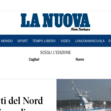
A MONDO
SPORT
TEMPO LIBERO
VIDEO
LANUOVA@SCUOLA
E
SCEGLI L'EDIZIONE
Cagliari
Nuoro
ti del Nord