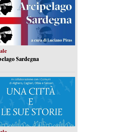
ale
pelago Sardegna
ale