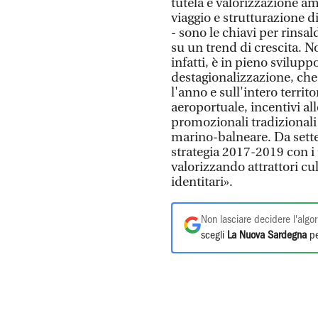
tutela e valorizzazione a
viaggio e strutturazione d
- sono le chiavi per rinsa
su un trend di crescita. N
infatti, è in pieno svilupp
destagionalizzazione, che 
l'anno e sull'intero territ
aeroportuale, incentivi al
promozionali tradizionali
marino-balneare. Da sette
strategia 2017-2019 con i t
valorizzando attrattori cu
identitari».
Non lasciare decidere l'algor
scegli
La Nuova Sardegna
pe