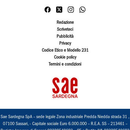
Redazione
Scriveteci
Pubblicità
Privacy
Codice Etico e Modello 231
Cookie policy
Termini e condizioni
Sae Sardegna SpA – sede legale Zona industriale Predda Niedda strada 31 ,
07100 Sassari, - Capitale sociale Euro 6.000.000 – R.E.A. SS – 213461 –