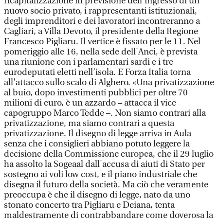
ricapitalizzazione in previsione dell'ingresso di un
nuovo socio privato, i rappresentanti istituzionali,
degli imprenditori e dei lavoratori incontreranno a
Cagliari, a Villa Devoto, il presidente della Regione
Francesco Pigliaru. Il vertice è fissato per le 11. Nel
pomeriggio alle 16, nella sede dell'Anci, è prevista
una riunione con i parlamentari sardi e i tre
eurodeputati eletti nell’isola. E Forza Italia torna
all'attacco sullo scalo di Alghero. «Una privatizzazione
al buio, dopo investimenti pubblici per oltre 70
milioni di euro, è un azzardo – attacca il vice
capogruppo Marco Tedde –. Non siamo contrari alla
privatizzazione, ma siamo contrari a questa
privatizzazione. Il disegno di legge arriva in Aula
senza che i consiglieri abbiano potuto leggere la
decisione della Commissione europea, che il 29 luglio
ha assolto la Sogeaal dall'accusa di aiuti di Stato per
sostegno ai voli low cost, e il piano industriale che
disegna il futuro della società. Ma ciò che veramente
preoccupa è che il disegno di legge, nato da uno
stonato concerto tra Pigliaru e Deiana, tenta
maldestramente di contrabbandare come doverosa la