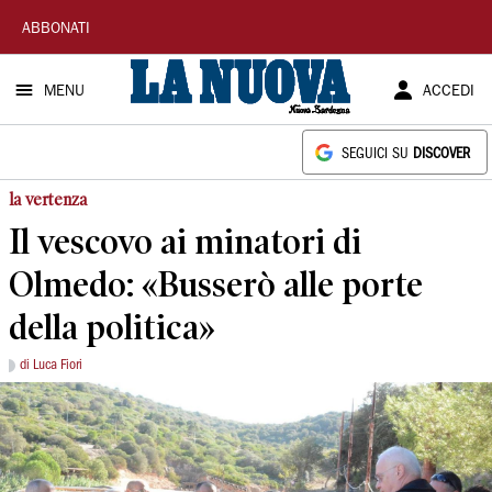
La
ABBONATI
Nuova
MENU
ACCEDI
Sardegna
SEGUICI SU
DISCOVER
la vertenza
Il vescovo ai minatori di
Olmedo: «Busserò alle porte
della politica»
di Luca Fiori