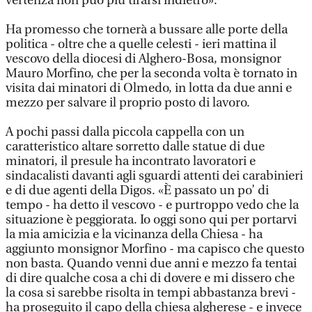
vertenza non può più tirarsi indietro».
Ha promesso che tornerà a bussare alle porte della
politica - oltre che a quelle celesti - ieri mattina il
vescovo della diocesi di Alghero-Bosa, monsignor
Mauro Morfino, che per la seconda volta è tornato in
visita dai minatori di Olmedo, in lotta da due anni e
mezzo per salvare il proprio posto di lavoro.
A pochi passi dalla piccola cappella con un
caratteristico altare sorretto dalle statue di due
minatori, il presule ha incontrato lavoratori e
sindacalisti davanti agli sguardi attenti dei carabinieri
e di due agenti della Digos. «È passato un po’ di
tempo - ha detto il vescovo - e purtroppo vedo che la
situazione è peggiorata. Io oggi sono qui per portarvi
la mia amicizia e la vicinanza della Chiesa - ha
aggiunto monsignor Morfino - ma capisco che questo
non basta. Quando venni due anni e mezzo fa tentai
di dire qualche cosa a chi di dovere e mi dissero che
la cosa si sarebbe risolta in tempi abbastanza brevi -
ha proseguito il capo della chiesa algherese - e invece