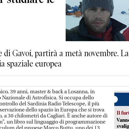
 di Gavoi, partirà a metà novembre. La
ia spaziale europea
ico, 39 anni, master & back a Losanna, in
to Nazionale di Astrofisica. Si occupa dello
ontrollo del Sardinia Radio Telescope, il più
rvazione dello spazio in Europa che si trova
Il fur
io, a 30 chilometri da Cagliari. È anche autore di
Vanno
, un libro sul linguaggio di programmazione
svali
riculum del gavoese Marco Buttu, uno dei 13