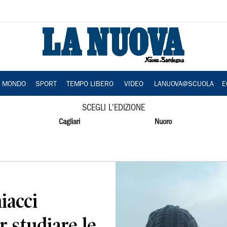
A MONDO
SPORT
TEMPO LIBERO
VIDEO
LANUOVA@SCUOLA
E
SCEGLI L'EDIZIONE
Cagliari
Nuoro
iacci
r studiare le