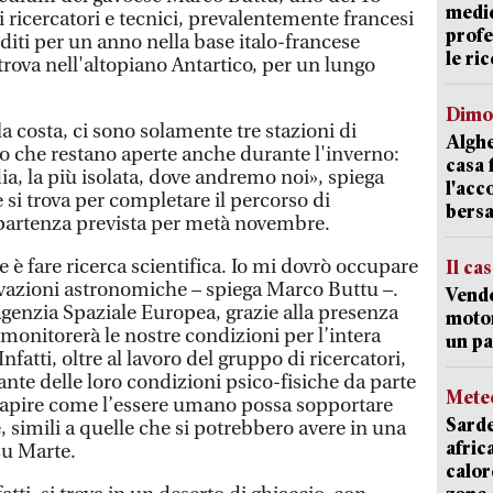
medic
ricercatori e tecnici, prevalentemente francesi
profe
editi per un anno nella base italo-francese
le ric
trova nell'altopiano Antartico, per un lungo
Dimo
la costa, ci sono solamente tre stazioni di
Alghe
o che restano aperte anche durante l'inverno:
casa 
a, la più isolata, dove andremo noi», spiega
l'acc
si trova per completare il percorso di
bersa
 partenza prevista per metà novembre.
 è fare ricerca scientifica. Io mi dovrò occupare
Il ca
vazioni astronomiche – spiega Marco Buttu –.
Vend
nzia Spaziale Europea, grazie alla presenza
motor
monitorerà le nostre condizioni per l’intera
un pa
nfatti, oltre al lavoro del gruppo di ricercatori,
tante delle loro condizioni psico-fisiche da parte
Mete
 capire come l’essere umano possa sopportare
Sarde
, simili a quelle che si potrebbero avere in una
afric
su Marte.
calor