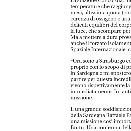
La stazione Concordia, infa
temperature che raggiungo
mesi, altissima quota (cir
carenza di ossigeno e ari
delicati equilibri del corp
la luce, che scompare per 
Ma a mettere a dura prova 
anche il forzato isolament
Spaziale Internazionale, c
«Ora sono a Strasburgo ed
proprio con lo scopo di p
in Sardegna e mi sposterò 
partire per questa incredi
vivono rispettivamente la m
immediatamente. In tanti 
missione.
E una grande soddisfazion
della Sardegna Raffaele Pa
una missione così importan
Buttu. Una conferma della