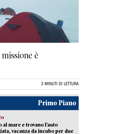
 missione è
3 MINUTI DI LETTURA
Primo Piano
to
 al mare e trovano l’auto
giata, vacanza da incubo per due