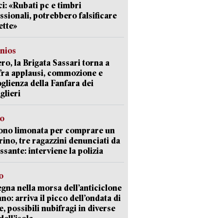
i: «Rubati pc e timbri
ssionali, potrebbero falsificare
ette»
nios
ro, la Brigata Sassari torna a
fra applausi, commozione e
oglienza della Fanfara dei
glieri
so
ono limonata per comprare un
ino, tre ragazzini denunciati da
ssante: interviene la polizia
o
gna nella morsa dell’anticiclone
ano: arriva il picco dell’ondata di
e, possibili nubifragi in diverse