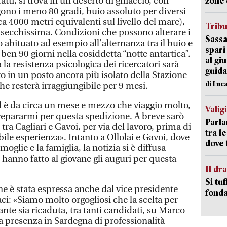
tti, si trova in un deserto di ghiaccio, con
zone 
no i meno 80 gradi, buio assoluto per diversi
ca 4000 metri equivalenti sul livello del mare),
Trib
a secchissima. Condizioni che possono alterare i
Sassa
o abituato ad esempio all’alternanza tra il buio e
spari
ben 90 giorni nella cosiddetta “notte antartica”.
al giu
la resistenza psicologica dei ricercatori sarà
guida
o in un posto ancora più isolato della Stazione
di Luca
he resterà irraggiungibile per 9 mesi.
 è da circa un mese e mezzo che viaggio molto,
Valig
repararmi per questa spedizione. A breve sarò
Parla
tra Cagliari e Gavoi, per via del lavoro, prima di
tra l
bile esperienza». Intanto a Ollolai e Gavoi, dove
dove 
oglie e la famiglia, la notizia si è diffusa
hanno fatto al giovane gli auguri per questa
Il d
Si tuf
e è stata espressa anche dal vice presidente
fonda
ci: «Siamo molto orgogliosi che la scelta per
te sia ricaduta, tra tanti candidati, su Marco
 presenza in Sardegna di professionalità