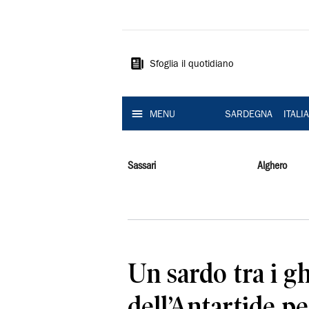
La
Nuova
Sardegna
Sfoglia il quotidiano
MENU
SARDEGNA
ITALI
Sassari
Alghero
Un sardo tra i gh
dell’Antartide pe