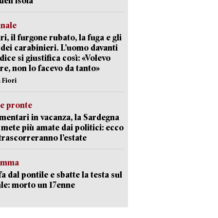
dell’isola
unale
ri, il furgone rubato, la fuga e gli
 dei carabinieri. L’uomo davanti
dice si giustifica così: «Volevo
re, non lo facevo da tanto»
 Fiori
ie pronte
mentari in vacanza, la Sardegna
e mete più amate dai politici: ecco
trascorreranno l’estate
ramma
fa dal pontile e sbatte la testa sul
le: morto un 17enne