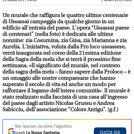
16 ottobre 2017 04:06
1 MINUTI DI LETTURA
Un murale che raffigura le quattro ultime centenarie
di Ussassai campeggia da qualche giorno in un
edificio all'entrata del paese. L'opera “Ussassai paese
di centenari” (nella foto) è dedicata alle ultime
nonnine: zia Cosumina, zia Gina, zia Marianna e zia
Aurelia. L'iniziativa, voluta dalla Pro loco ussassese,
verrà inaugurata nel corso della 21esima edizione
della Sagra della mela che si terrà il prossimo fine
settimana. «Il significato del murale, nel contesto
della sagra della mela – fanno sapere dalla Proloco – è
un omaggio alle nostre compaesane che hanno
superato il secolo di vita ed anche un modo per
rafforzare il legame dell’intera comunità». Il murale è
stato realizzato sulla facciata di una casa all’ingresso
del paese dagli artisto Nicolas Grussu e Andrea
Sabicciu, dell'associazione "Colore Antigu”. (g.f.)
Non lasciare decidere l'algoritmo:
CLICCA QUI
scegli
La Nuova Sardegna