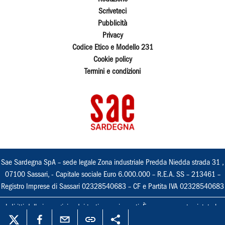
Scriveteci
Pubblicità
Privacy
Codice Etico e Modello 231
Cookie policy
Termini e condizioni
Sae Sardegna SpA – sede legale Zona industriale Predda Niedda strada 31 ,
07100 Sassari, - Capitale sociale Euro 6.000.000 – R.E.A. SS – 213461 –
Registro Imprese di Sassari 02328540683 – CF e Partita IVA 02328540683
I diritti delle immagini e dei testi sono riservati. È espressamente vietata la
loro riproduzione con qualsiasi mezzo e l'adattamento totale o parziale.