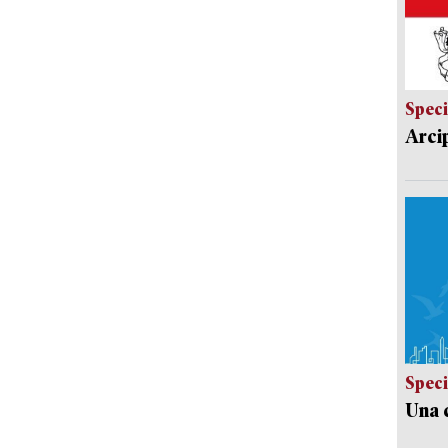
Speci
Arci
Speci
Una c