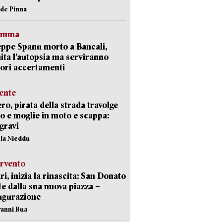
ide Pinna
ramma
ppe Spanu morto a Bancali,
ita l’autopsia ma serviranno
iori accertamenti
ente
ro, pirata della strada travolge
o e moglie in moto e scappa:
gravi
ola Nieddu
ervento
ri, inizia la rinascita: San Donato
te dalla sua nuova piazza –
ugurazione
vanni Bua