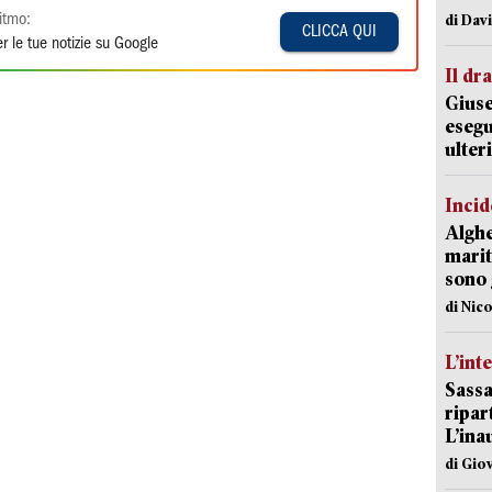
di Dav
itmo:
CLICCA QUI
r le tue notizie su Google
Il d
Giuse
esegu
ulter
Incid
Alghe
marit
sono 
di Nic
L’int
Sassa
ripar
L’ina
di Gio