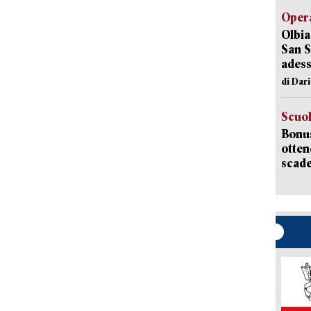
Opera
Olbia
San S
adess
di Dar
Scuo
Bonus
otten
scade