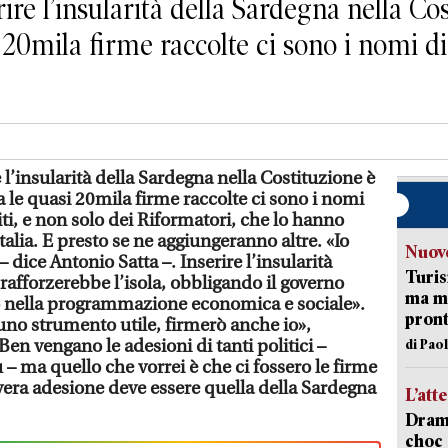
ire l’insularità della Sardegna nella C
 20mila firme raccolte ci sono i nomi di 
 l’insularità della Sardegna nella Costituzione è
 le quasi 20mila firme raccolte ci sono i nomi
titi, e non solo dei Riformatori, che lo hanno
talia. E presto se ne aggiungeranno altre. «Io
Nuove
 dice Antonio Satta –. Inserire l’insularità
Turis
afforzerebbe l’isola, obbligando il governo
ma ma
o nella programmazione economica e sociale».
pron
no strumento utile, firmerò anche io»,
n vengano le adesioni di tanti politici –
di Pao
– ma quello che vorrei è che ci fossero le firme
 vera adesione deve essere quella della Sardegna
L’att
Dramm
choc 