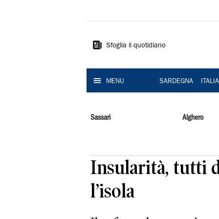
La
Nuova
Sardegna
Sfoglia il quotidiano
MENU
SARDEGNA
ITALI
Sassari
Alghero
Insularità, tutti
l’isola