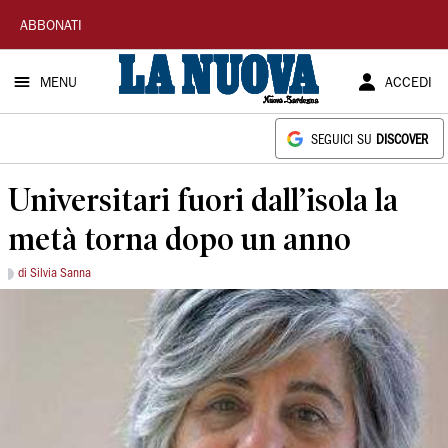
La
ABBONATI
Nuova
MENU
ACCEDI
Sardegna
SEGUICI SU
DISCOVER
Universitari fuori dall’isola la
metà torna dopo un anno
di Silvia Sanna