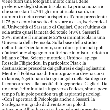
viene fuori una fotografia molto chiara delle
preferenze degli studenti isolani. La prima notizia è
che sono stati 12.761 gli immatricolati sardi, un
numero in netta crescita rispetto all’anno precedente.
Il 75 per cento ha scelto di restare a casa, iscrivendosi
all’Università di Sassari o di Cagliari. Quest’ultima da
sola attira quasi la metà del totale (49%), Sassari il
26%, mentre il rimanente 25% si immatricola in una
Università della Penisola. Sulla base dello studio
dell’ufficio Orientamento, sono due i principali poli
d’attrazione: «Ingegneria a Torino e in misura ridotta a
Milano e Pisa, Scienze motorie a Urbino», spiega
Rossella Filigheddu. In particolare Pisa è la
destinazione prescelta dai galluresi e dagli ogliastrini.
Mentre il Politecnico di Torino, grazie ai diversi corsi
di laurea, è gettonato da ogni angolo della Sardegna e
fa concorrenza alla facoltà di Ingegneria a Cagliari. Da
un anno è diminuita la fuga verso Padova, sino a poco
tempo fa in pole position tra gli aspiranti psicologi.
«Con l’apertura di Psicologia anche a Sassari, la
Sardegna è in grado di diventare un polo di
attrazione. All’indirizzo tradizionale già presente a