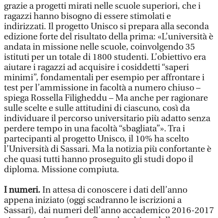
grazie a progetti mirati nelle scuole superiori, che i
ragazzi hanno bisogno di essere stimolati e
indirizzati. Il progetto Unisco si prepara alla seconda
edizione forte del risultato della prima: «L’università è
andata in missione nelle scuole, coinvolgendo 35
istituti per un totale di 1800 studenti. L’obiettivo era
aiutare i ragazzi ad acquisire i cosiddetti “saperi
minimi”, fondamentali per esempio per affrontare i
test per l’ammissione in facoltà a numero chiuso –
spiega Rossella Filigheddu – Ma anche per ragionare
sulle scelte e sulle attitudini di ciascuno, così da
individuare il percorso universitario più adatto senza
perdere tempo in una facoltà “sbagliata”». Tra i
partecipanti al progetto Unisco, il 10% ha scelto
l’Università di Sassari. Ma la notizia più confortante è
che quasi tutti hanno proseguito gli studi dopo il
diploma. Missione compiuta.
I numeri.
In attesa di conoscere i dati dell’anno
appena iniziato (oggi scadranno le iscrizioni a
Sassari), dai numeri dell’anno accademico 2016-2017