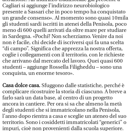
Cagliari si aggiunge l’indirizzo neurobiologico
presente a Sassari che in poco tempo ha conquistato
un grande consenso». Al momento sono quasi 10mila
gli studenti sardi iscritti in atenei della Penisola, poco
meno di 600 quelli arrivati da oltre mare per studiare
in Sardegna. «Pochi? Non scherziamo. Venire da noi
non è facile, chi decide di iscriversi qui fa una scelta
“di campo”. Significa che apprezza la nostra offerta,
coglie i collegamenti con il territorio, con le richieste
che arrivano dal mercato del lavoro. Quei quasi 600
studenti – aggiunge Rossella Filigheddu – sono una
conquista, un enorme tesoro».
Casa dolce casa.
Sfuggono dalle statistiche, perché è
complicare ricostruire la storia di ciascuno. A breve a
farlo sarà un data base, al centro di un progetto
ancora in cantiere. Per ora si sa che almeno la metà
degli studenti che si immatricolano nella Penisola,
l’anno dopo rientra a casa e sceglie un ateneo del suo
territorio. Sono i cosiddetti immatricolati “generici” o
impuri, cioè non provenienti dalla scuola superiore.