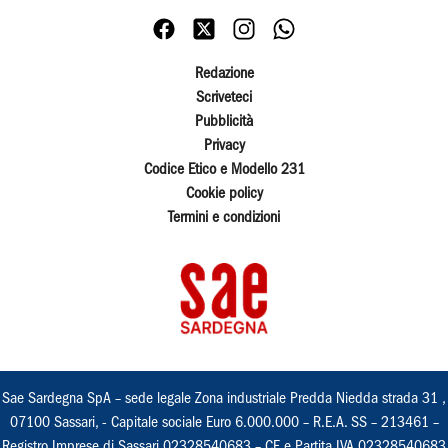
Redazione
Scriveteci
Pubblicità
Privacy
Codice Etico e Modello 231
Cookie policy
Termini e condizioni
Sae Sardegna SpA – sede legale Zona industriale Predda Niedda strada 31 ,
07100 Sassari, - Capitale sociale Euro 6.000.000 – R.E.A. SS – 213461 –
Registro Imprese di Sassari 02328540683 – CF e Partita IVA 02328540683