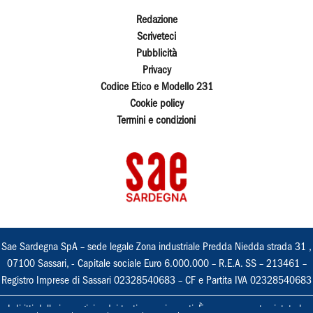
Redazione
Scriveteci
Pubblicità
Privacy
Codice Etico e Modello 231
Cookie policy
Termini e condizioni
Sae Sardegna SpA – sede legale Zona industriale Predda Niedda strada 31 ,
07100 Sassari, - Capitale sociale Euro 6.000.000 – R.E.A. SS – 213461 –
Registro Imprese di Sassari 02328540683 – CF e Partita IVA 02328540683
I diritti delle immagini e dei testi sono riservati. È espressamente vietata la