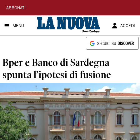
La
ABBONATI
Nuova
MENU
ACCEDI
Sardegna
SEGUICI SU
DISCOVER
Bper e Banco di Sardegna
spunta l’ipotesi di fusione