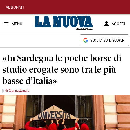
La
ABBONATI
Nuova
MENU
ACCEDI
Sardegna
SEGUICI SU
DISCOVER
«In Sardegna le poche borse di
studio erogate sono tra le più
basse d’Italia»
di Gianna Zazzara