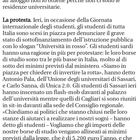
all’alloggio non lo ottiene perché non ci sono le
residenze universitarie.
La protesta
. Ieri, in occasione della Giornata
internazionale degli studenti, gli studenti di tutta
Italia sono scesi in piazza per denunciare il grave
stato di sottofinanziamento dell’istruzione pubblica
con lo slogan “Università in rosso”. Gli studenti sardi
hanno una ragione in più per protestare: le loro borse
di studio sono tra le più basse in Italia, molto al di
sotto dei minimi previsti dal ministero. «Siamo in
piazza per chiedere di invertire la rotta», hanno detto
Antonio Pala, dell’Unione degli universitari di Sassari,
e Carlo Sanna, di Unica 2.0. Gli studenti di Sassari ieri
hanno inscenato un flash-mob davanti al palazzo
dell’università mentre quelli di Cagliari si sono riuniti
in sit-in davanti alla sede del Consiglio regionale.
«Chiediamo ai politici che stanno chiusi nelle loro
stanze di aiutarci a realizzare i nostri sogni – hanno
detto gli studenti – Vogliamo che gli importi delle
nostre borse di studio vengano allineati ai minimi
previsti dalla legge, che è di 5.200 euro l’anno, e che