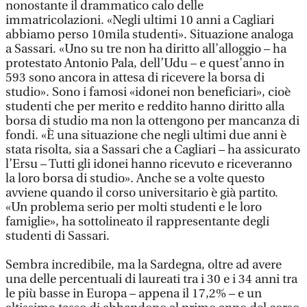
nonostante il drammatico calo delle
immatricolazioni. «Negli ultimi 10 anni a Cagliari
abbiamo perso 10mila studenti». Situazione analoga
a Sassari. «Uno su tre non ha diritto all’alloggio – ha
protestato Antonio Pala, dell’Udu – e quest’anno in
593 sono ancora in attesa di ricevere la borsa di
studio». Sono i famosi «idonei non beneficiari», cioè
studenti che per merito e reddito hanno diritto alla
borsa di studio ma non la ottengono per mancanza di
fondi. «È una situazione che negli ultimi due anni è
stata risolta, sia a Sassari che a Cagliari – ha assicurato
l’Ersu – Tutti gli idonei hanno ricevuto e riceveranno
la loro borsa di studio». Anche se a volte questo
avviene quando il corso universitario è già partito.
«Un problema serio per molti studenti e le loro
famiglie», ha sottolineato il rappresentante degli
studenti di Sassari.
Sembra incredibile, ma la Sardegna, oltre ad avere
una delle percentuali di laureati tra i 30 e i 34 anni tra
le più basse in Europa – appena il 17,2% – e un