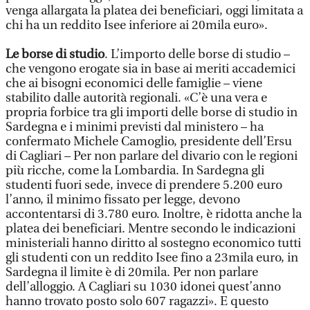
venga allargata la platea dei beneficiari, oggi limitata a
chi ha un reddito Isee inferiore ai 20mila euro».
Le borse di studio
. L’importo delle borse di studio –
che vengono erogate sia in base ai meriti accademici
che ai bisogni economici delle famiglie – viene
stabilito dalle autorità regionali. «C’è una vera e
propria forbice tra gli importi delle borse di studio in
Sardegna e i minimi previsti dal ministero – ha
confermato Michele Camoglio, presidente dell’Ersu
di Cagliari – Per non parlare del divario con le regioni
più ricche, come la Lombardia. In Sardegna gli
studenti fuori sede, invece di prendere 5.200 euro
l’anno, il minimo fissato per legge, devono
accontentarsi di 3.780 euro. Inoltre, è ridotta anche la
platea dei beneficiari. Mentre secondo le indicazioni
ministeriali hanno diritto al sostegno economico tutti
gli studenti con un reddito Isee fino a 23mila euro, in
Sardegna il limite è di 20mila. Per non parlare
dell’alloggio. A Cagliari su 1030 idonei quest’anno
hanno trovato posto solo 607 ragazzi». E questo