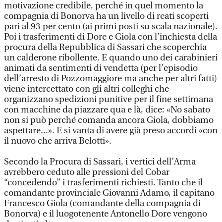
motivazione credibile, perché in quel momento la
compagnia di Bonorva ha un livello di reati scoperti
pari al 93 per cento (ai primi posti su scala nazionale).
Poi i trasferimenti di Dore e Giola con l’inchiesta della
procura della Repubblica di Sassari che scoperchia
un calderone ribollente. E quando uno dei carabinieri
animati da sentimenti di vendetta (per l’episodio
dell’arresto di Pozzomaggiore ma anche per altri fatti)
viene intercettato con gli altri colleghi che
organizzano spedizioni punitive per il fine settimana
con macchine da piazzare qua e là, dice: «No sabato
non si può perché comanda ancora Giola, dobbiamo
aspettare...». E si vanta di avere già preso accordi «con
il nuovo che arriva Belotti».
Secondo la Procura di Sassari, i vertici dell’Arma
avrebbero ceduto alle pressioni del Cobar
“concedendo” i trasferimenti richiesti. Tanto che il
comandante provinciale Giovanni Adamo, il capitano
Francesco Giola (comandante della compagnia di
Bonorva) e il luogotenente Antonello Dore vengono