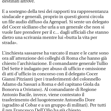
destinati altrove.
E a sostegno della tesi dei rapporti tra rappresentanza
sindacale e generali, proprio in questi giorni circola
un file audio diffuso da Agenparl. Si sente un delegato
del Cocer siciliano che urla a un generale che non si
vuole fare prendere per il c... dagli ufficiali che stanno
dietro una scrivania mentre lui «butta la vita per
strada».
L’inchiesta sassarese ha varcato il mare e le carte sono
ora all’attenzione dei colleghi di Roma che hanno già
chiesto l’archiviazione. Il comandante generale Tullio
Del Sette è indagato per abuso di ufficio e omissione
di atti d’ufficio in concorso con il delegato Cocer
Gianni Pitzianti (per i trasferimenti del colonnello
Adamo da Sassari a Roma e del capitano Giola da
Bonorva a Oristano). Al comandante di Regione
Antonio Bacile, invece, viene contestato il
trasferimento del luogotenente Antonello Dore
(sgradito al Cobar e a un gruppo di militari). Per tutti
il pm Francesco Dell’Olio ha già chiesto