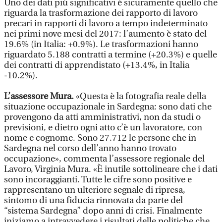
Uno dei dati più significativi è sicuramente quello che
riguarda la trasformazione dei rapporto di lavoro
precari in rapporti di lavoro a tempo indeterminato
nei primi nove mesi del 2017: l’aumento è stato del
19.6% (in Italia: +0.9%). Le trasformazioni hanno
riguardato 5.188 contratti a termine (+20.3%) e quelle
dei contratti di apprendistato (+13.4%, in Italia
-10.2%).
L’assessore Mura.
«Questa è la fotografia reale della
situazione occupazionale in Sardegna: sono dati che
provengono da atti amministrativi, non da studi o
previsioni, e dietro ogni atto c’è un lavoratore, con
nome e cognome. Sono 27.712 le persone che in
Sardegna nel corso dell’anno hanno trovato
occupazione», commenta l’assessore regionale del
Lavoro, Virginia Mura. «È inutile sottolineare che i dati
sono incoraggianti. Tutte le cifre sono positive e
rappresentano un ulteriore segnale di ripresa,
sintomo di una fiducia rinnovata da parte del
“sistema Sardegna” dopo anni di crisi. Finalmente
iniziamo a intravvedere i risultati delle politiche che