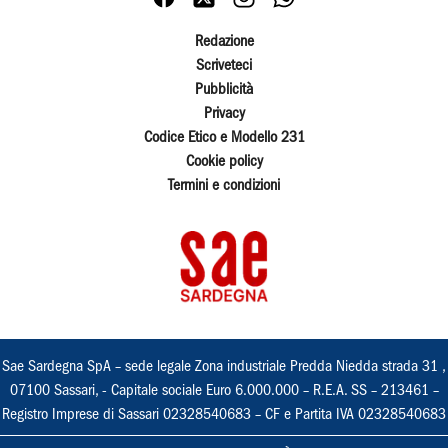
Redazione
Scriveteci
Pubblicità
Privacy
Codice Etico e Modello 231
Cookie policy
Termini e condizioni
Sae Sardegna SpA – sede legale Zona industriale Predda Niedda strada 31 ,
07100 Sassari, - Capitale sociale Euro 6.000.000 – R.E.A. SS – 213461 –
Registro Imprese di Sassari 02328540683 – CF e Partita IVA 02328540683