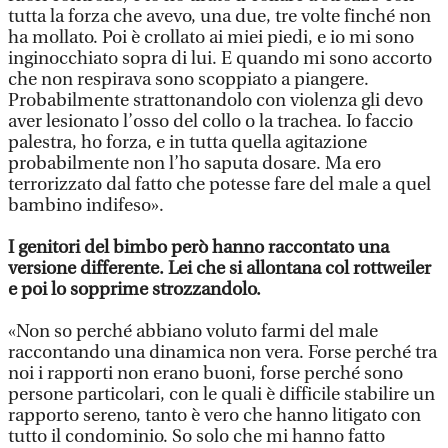
tutta la forza che avevo, una due, tre volte finché non
ha mollato. Poi è crollato ai miei piedi, e io mi sono
inginocchiato sopra di lui. E quando mi sono accorto
che non respirava sono scoppiato a piangere.
Probabilmente strattonandolo con violenza gli devo
aver lesionato l’osso del collo o la trachea. Io faccio
palestra, ho forza, e in tutta quella agitazione
probabilmente non l’ho saputa dosare. Ma ero
terrorizzato dal fatto che potesse fare del male a quel
bambino indifeso».
I genitori del bimbo però hanno raccontato una
versione differente. Lei che si allontana col rottweiler
e poi lo sopprime strozzandolo.
«Non so perché abbiano voluto farmi del male
raccontando una dinamica non vera. Forse perché tra
noi i rapporti non erano buoni, forse perché sono
persone particolari, con le quali è difficile stabilire un
rapporto sereno, tanto è vero che hanno litigato con
tutto il condominio. So solo che mi hanno fatto