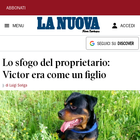
La
ABBONATI
Nuova
MENU
ACCEDI
Sardegna
SEGUICI SU
DISCOVER
Lo sfogo del proprietario:
Victor era come un figlio
di Luigi Soriga