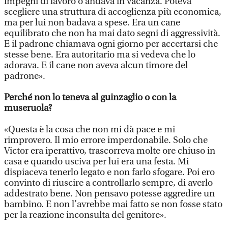
impegni di lavoro o andava in vacanza. Poteva
scegliere una struttura di accoglienza più economica,
ma per lui non badava a spese. Era un cane
equilibrato che non ha mai dato segni di aggressività.
E il padrone chiamava ogni giorno per accertarsi che
stesse bene. Era autoritario ma si vedeva che lo
adorava. E il cane non aveva alcun timore del
padrone».
Perché non lo teneva al guinzaglio o con la
museruola?
«Questa è la cosa che non mi dà pace e mi
rimprovero. Il mio errore imperdonabile. Solo che
Victor era iperattivo, trascorreva molte ore chiuso in
casa e quando usciva per lui era una festa. Mi
dispiaceva tenerlo legato e non farlo sfogare. Poi ero
convinto di riuscire a controllarlo sempre, di averlo
addestrato bene. Non pensavo potesse aggredire un
bambino. E non l’avrebbe mai fatto se non fosse stato
per la reazione inconsulta del genitore».