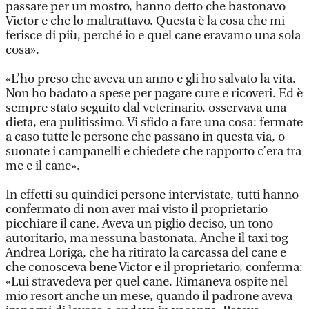
passare per un mostro, hanno detto che bastonavo
Victor e che lo maltrattavo. Questa è la cosa che mi
ferisce di più, perché io e quel cane eravamo una sola
cosa».
«L’ho preso che aveva un anno e gli ho salvato la vita.
Non ho badato a spese per pagare cure e ricoveri. Ed è
sempre stato seguito dal veterinario, osservava una
dieta, era pulitissimo. Vi sfido a fare una cosa: fermate
a caso tutte le persone che passano in questa via, o
suonate i campanelli e chiedete che rapporto c’era tra
me e il cane».
In effetti su quindici persone intervistate, tutti hanno
confermato di non aver mai visto il proprietario
picchiare il cane. Aveva un piglio deciso, un tono
autoritario, ma nessuna bastonata. Anche il taxi tog
Andrea Loriga, che ha ritirato la carcassa del cane e
che conosceva bene Victor e il proprietario, conferma:
«Lui stravedeva per quel cane. Rimaneva ospite nel
mio resort anche un mese, quando il padrone aveva