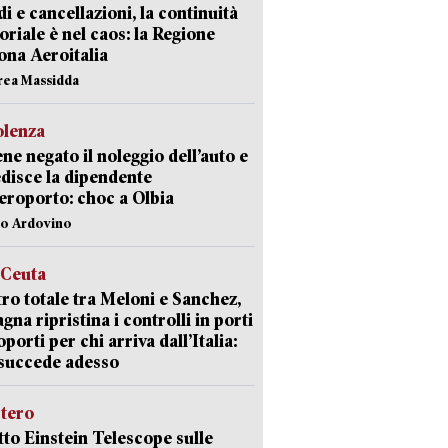
di e cancellazioni, la continuità
toriale è nel caos: la Regione
ona Aeroitalia
rea Massidda
olenza
ene negato il noleggio dell’auto e
disce la dipendente
aeroporto: choc a Olbia
lo Ardovino
 Ceuta
ro totale tra Meloni e Sanchez,
agna ripristina i controlli in porti
oporti per chi arriva dall’Italia:
succede adesso
stero
etto Einstein Telescope sulle