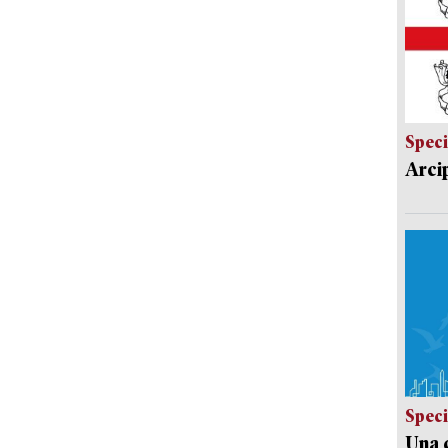
Speci
Arci
Speci
Una c