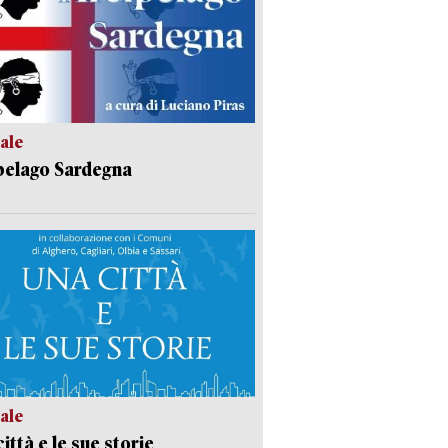
ale
pelago Sardegna
ale
ittà e le sue storie