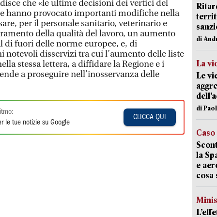
isce che «le ultime decisioni dei vertici del
Ritar
le hanno provocato importanti modifiche nella
terri
re, per il personale sanitario, veterinario e
sanzi
ramento della qualità del lavoro, un aumento
di And
l di fuori delle norme europee, e, di
 notevoli disservizi tra cui l’aumento delle liste
La vi
nella stessa lettera, a diffidare la Regione e i
ziende a proseguire nell’inosservanza delle
Le vi
aggre
dell’
di Pao
itmo:
CLICCA QUI
r le tue notizie su Google
Caso
Scont
la Sp
e aer
cosa 
Mini
L’eff