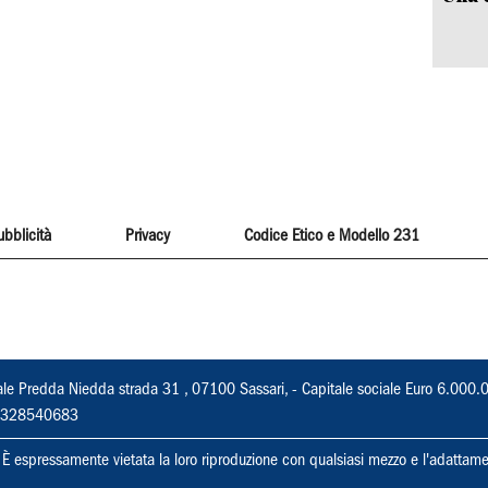
ubblicità
Privacy
Codice Etico e Modello 231
ale Predda Niedda strada 31 , 07100 Sassari, - Capitale sociale Euro 6.000.
 02328540683
ti. È espressamente vietata la loro riproduzione con qualsiasi mezzo e l'adattame