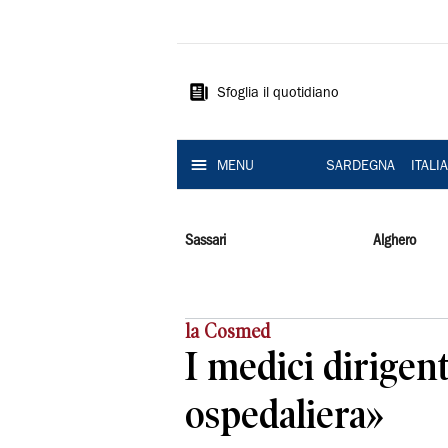
La
Nuova
Sardegna
Sfoglia il quotidiano
MENU
SARDEGNA
ITALI
Sassari
Alghero
la Cosmed
I medici dirigen
ospedaliera»