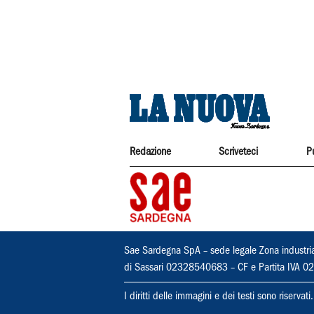
Redazione
Scriveteci
P
Sae Sardegna SpA – sede legale Zona industri
di Sassari 02328540683 – CF e Partita IVA
I diritti delle immagini e dei testi sono riserva