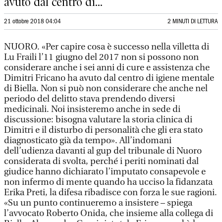
avuto dal centro di...
21 ottobre 2018 04:04
2 MINUTI DI LETTURA
NUORO. «Per capire cosa è successo nella villetta di
Lu Fraili l’11 giugno del 2017 non si possono non
considerare anche i sei anni di cure e assistenza che
Dimitri Fricano ha avuto dal centro di igiene mentale
di Biella. Non si può non considerare che anche nel
periodo del delitto stava prendendo diversi
medicinali. Noi insisteremo anche in sede di
discussione: bisogna valutare la storia clinica di
Dimitri e il disturbo di personalità che gli era stato
diagnosticato già da tempo». All’indomani
dell’udienza davanti al gup del tribunale di Nuoro
considerata di svolta, perché i periti nominati dal
giudice hanno dichiarato l’imputato consapevole e
non infermo di mente quando ha ucciso la fidanzata
Erika Preti, la difesa ribadisce con forza le sue ragioni.
«Su un punto continueremo a insistere – spiega
l’avvocato Roberto Onida, che insieme alla collega di