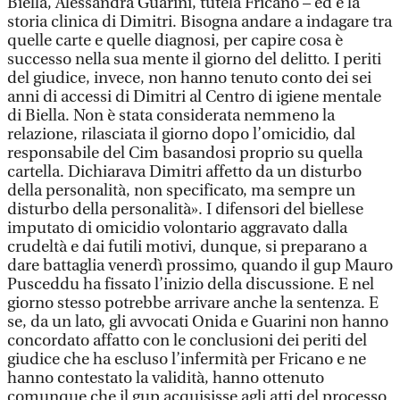
Biella, Alessandra Guarini, tutela Fricano – ed è la
storia clinica di Dimitri. Bisogna andare a indagare tra
quelle carte e quelle diagnosi, per capire cosa è
successo nella sua mente il giorno del delitto. I periti
del giudice, invece, non hanno tenuto conto dei sei
anni di accessi di Dimitri al Centro di igiene mentale
di Biella. Non è stata considerata nemmeno la
relazione, rilasciata il giorno dopo l’omicidio, dal
responsabile del Cim basandosi proprio su quella
cartella. Dichiarava Dimitri affetto da un disturbo
della personalità, non specificato, ma sempre un
disturbo della personalità». I difensori del biellese
imputato di omicidio volontario aggravato dalla
crudeltà e dai futili motivi, dunque, si preparano a
dare battaglia venerdì prossimo, quando il gup Mauro
Pusceddu ha fissato l’inizio della discussione. E nel
giorno stesso potrebbe arrivare anche la sentenza. E
se, da un lato, gli avvocati Onida e Guarini non hanno
concordato affatto con le conclusioni dei periti del
giudice che ha escluso l’infermità per Fricano e ne
hanno contestato la validità, hanno ottenuto
comunque che il gup acquisisse agli atti del processo