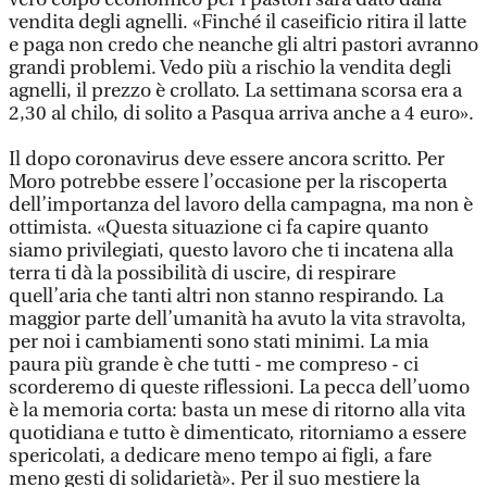
vendita degli agnelli. «Finché il caseificio ritira il latte
e paga non credo che neanche gli altri pastori avranno
grandi problemi. Vedo più a rischio la vendita degli
agnelli, il prezzo è crollato. La settimana scorsa era a
2,30 al chilo, di solito a Pasqua arriva anche a 4 euro».
Il dopo coronavirus deve essere ancora scritto. Per
Moro potrebbe essere l’occasione per la riscoperta
dell’importanza del lavoro della campagna, ma non è
ottimista. «Questa situazione ci fa capire quanto
siamo privilegiati, questo lavoro che ti incatena alla
terra ti dà la possibilità di uscire, di respirare
quell’aria che tanti altri non stanno respirando. La
maggior parte dell’umanità ha avuto la vita stravolta,
per noi i cambiamenti sono stati minimi. La mia
paura più grande è che tutti - me compreso - ci
scorderemo di queste riflessioni. La pecca dell’uomo
è la memoria corta: basta un mese di ritorno alla vita
quotidiana e tutto è dimenticato, ritorniamo a essere
spericolati, a dedicare meno tempo ai figli, a fare
meno gesti di solidarietà». Per il suo mestiere la