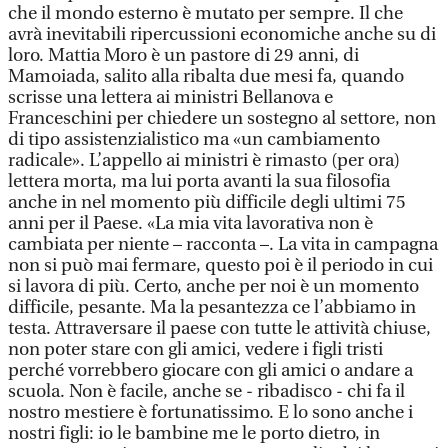
che il mondo esterno è mutato per sempre. Il che
avrà inevitabili ripercussioni economiche anche su di
loro. Mattia Moro è un pastore di 29 anni, di
Mamoiada, salito alla ribalta due mesi fa, quando
scrisse una lettera ai ministri Bellanova e
Franceschini per chiedere un sostegno al settore, non
di tipo assistenzialistico ma «un cambiamento
radicale». L’appello ai ministri è rimasto (per ora)
lettera morta, ma lui porta avanti la sua filosofia
anche in nel momento più difficile degli ultimi 75
anni per il Paese. «La mia vita lavorativa non è
cambiata per niente – racconta –. La vita in campagna
non si può mai fermare, questo poi è il periodo in cui
si lavora di più. Certo, anche per noi è un momento
difficile, pesante. Ma la pesantezza ce l’abbiamo in
testa. Attraversare il paese con tutte le attività chiuse,
non poter stare con gli amici, vedere i figli tristi
perché vorrebbero giocare con gli amici o andare a
scuola. Non è facile, anche se - ribadisco - chi fa il
nostro mestiere è fortunatissimo. E lo sono anche i
nostri figli: io le bambine me le porto dietro, in