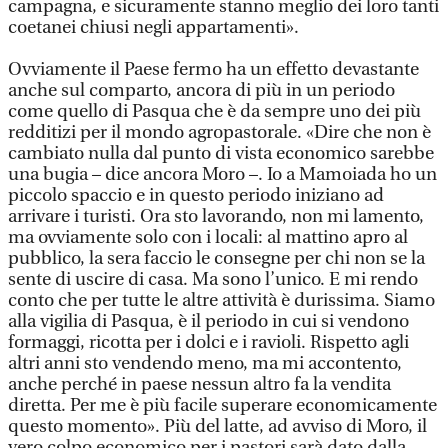
campagna, e sicuramente stanno meglio dei loro tanti
coetanei chiusi negli appartamenti».
Ovviamente il Paese fermo ha un effetto devastante
anche sul comparto, ancora di più in un periodo
come quello di Pasqua che è da sempre uno dei più
redditizi per il mondo agropastorale. «Dire che non è
cambiato nulla dal punto di vista economico sarebbe
una bugia – dice ancora Moro –. Io a Mamoiada ho un
piccolo spaccio e in questo periodo iniziano ad
arrivare i turisti. Ora sto lavorando, non mi lamento,
ma ovviamente solo con i locali: al mattino apro al
pubblico, la sera faccio le consegne per chi non se la
sente di uscire di casa. Ma sono l’unico. E mi rendo
conto che per tutte le altre attività è durissima. Siamo
alla vigilia di Pasqua, è il periodo in cui si vendono
formaggi, ricotta per i dolci e i ravioli. Rispetto agli
altri anni sto vendendo meno, ma mi accontento,
anche perché in paese nessun altro fa la vendita
diretta. Per me è più facile superare economicamente
questo momento». Più del latte, ad avviso di Moro, il
vero colpo economico per i pastori sarà dato dalla