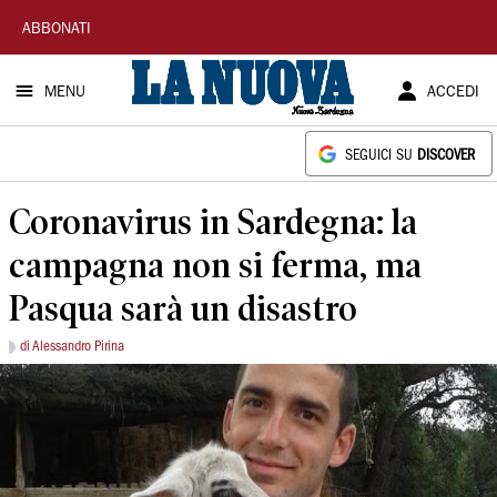
La
ABBONATI
Nuova
MENU
ACCEDI
Sardegna
SEGUICI SU
DISCOVER
Coronavirus in Sardegna: la
campagna non si ferma, ma
Pasqua sarà un disastro
di Alessandro Pirina