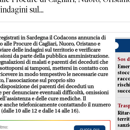
indagini sul...
registrati in Sardegna il Codacons annuncia di
 alle Procure di Cagliari, Nuoro, Oristano e
iare delle indagini sul territorio e verificare
sioni da parte della pubblica amministrazione.
Sos d
segnalazioni di malati e parenti dei deceduti che
Emerg
sottoporsi ai tamponi, mettersi in contatto con
stocc
 o ricevere in modo tempestivo le necessarie cure
racco
o, l'associazione sul proprio sito
risch
disposizione dei parenti dei deceduti un
succ
 per denunciare eventuali difficoltà, omissioni
ell'assistenza e delle cure mediche. Il
le anche telefonicamente contattando il numero
Trasp
alle 10 alle 12 e dalle 14 alle 16).
Ritar
terri
sanzi
itmo: