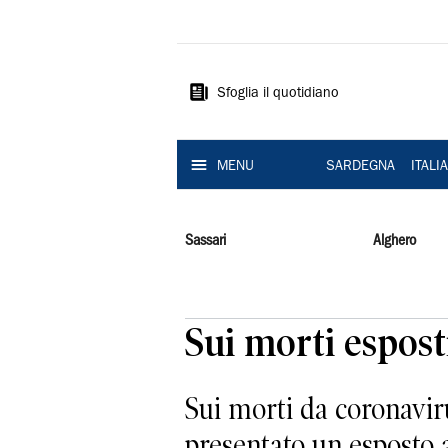
La
Nuova
Sardegna
Sfoglia il quotidiano
MENU
SARDEGNA
ITALI
Sassari
Alghero
Sui morti espost
Sui morti da coronavir
presentato un esposto a