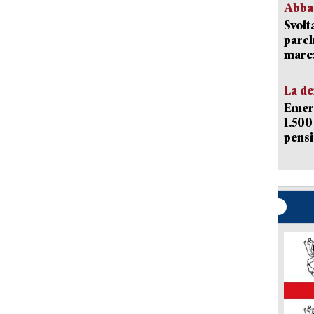
Abba
Svolt
parch
mare: 
La d
Emerg
1.500
pensi