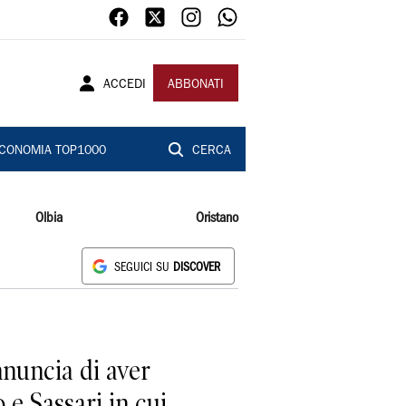
ACCEDI
ABBONATI
CONOMIA TOP1000
CERCA
Olbia
Oristano
SEGUICI SU
DISCOVER
nnuncia di aver
 e Sassari in cui