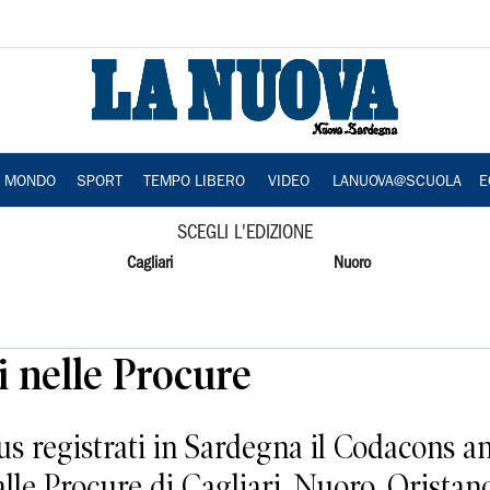
A MONDO
SPORT
TEMPO LIBERO
VIDEO
LANUOVA@SCUOLA
E
SCEGLI L'EDIZIONE
Cagliari
Nuoro
i nelle Procure
us registrati in Sardegna il Codacons a
lle Procure di Cagliari, Nuoro, Oristano