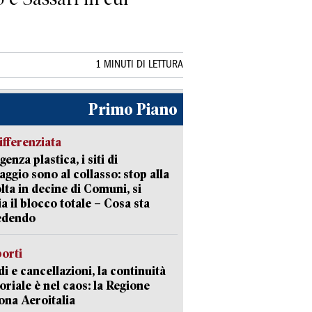
1 MINUTI DI LETTURA
Primo Piano
ifferenziata
enza plastica, i siti di
aggio sono al collasso: stop alla
lta in decine di Comuni, si
ia il blocco totale – Cosa sta
edendo
orti
di e cancellazioni, la continuità
toriale è nel caos: la Regione
ona Aeroitalia