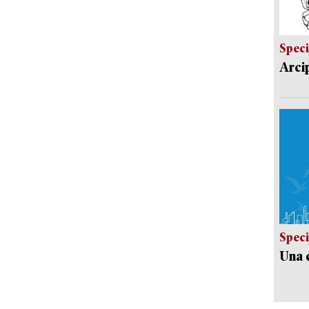
Speci
Arci
Speci
Una c