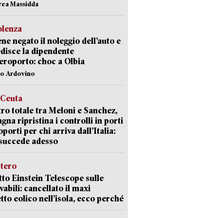
rea Massidda
olenza
ene negato il noleggio dell’auto e
disce la dipendente
aeroporto: choc a Olbia
lo Ardovino
 Ceuta
ro totale tra Meloni e Sanchez,
agna ripristina i controlli in porti
oporti per chi arriva dall’Italia:
succede adesso
stero
etto Einstein Telescope sulle
vabili: cancellato il maxi
tto eolico nell’isola, ecco perché