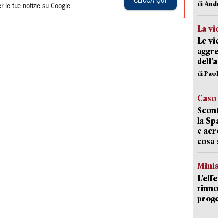
CLICCA QUI
di And
r le tue notizie su Google
La vi
Le vi
aggre
dell’
di Pao
Caso
Scont
la Sp
e aer
cosa 
Mini
L’eff
rinno
proge