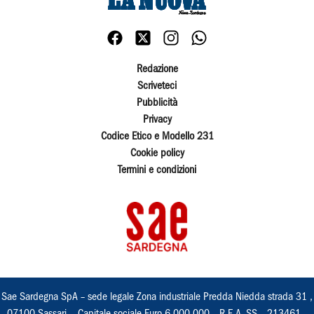
Redazione
Scriveteci
Pubblicità
Privacy
Codice Etico e Modello 231
Cookie policy
Termini e condizioni
Sae Sardegna SpA – sede legale Zona industriale Predda Niedda strada 31 ,
07100 Sassari, - Capitale sociale Euro 6.000.000 – R.E.A. SS – 213461 –