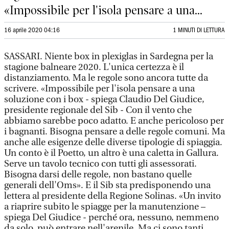
«Impossibile per l'isola pensare a una...
16 aprile 2020 04:16
1 MINUTI DI LETTURA
SASSARI. Niente box in plexiglas in Sardegna per la
stagione balneare 2020. L'unica certezza è il
distanziamento. Ma le regole sono ancora tutte da
scrivere. «Impossibile per l'isola pensare a una
soluzione con i box - spiega Claudio Del Giudice,
presidente regionale del Sib - Con il vento che
abbiamo sarebbe poco adatto. E anche pericoloso per
i bagnanti. Bisogna pensare a delle regole comuni. Ma
anche alle esigenze delle diverse tipologie di spiaggia.
Un conto è il Poetto, un altro è una caletta in Gallura.
Serve un tavolo tecnico con tutti gli assessorati.
Bisogna darsi delle regole, non bastano quelle
generali dell'Oms». E il Sib sta predisponendo una
lettera al presidente della Regione Solinas. «Un invito
a riaprire subito le spiagge per la manutenzione –
spiega Del Giudice - perché ora, nessuno, nemmeno
da solo, può entrare nell'arenile. Ma ci sono tanti