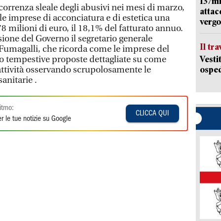
137mi
correnza sleale degli abusivi nei mesi di marzo,
attac
le imprese di acconciatura e di estetica una
vergo
 milioni di euro, il 18,1% del fatturato annuo.
sione del Governo il segretario generale
Il tr
 Fumagalli, che ricorda come le imprese del
o tempestive proposte dettagliate su come
Vesti
 attività osservando scrupolosamente le
osped
sanitarie .
itmo:
CLICCA QUI
r le tue notizie su Google