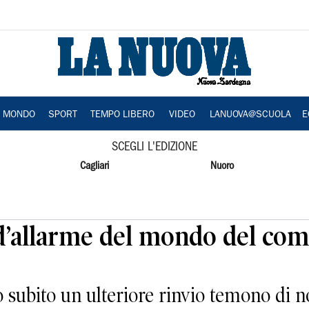
A MONDO
SPORT
TEMPO LIBERO
VIDEO
LANUOVA@SCUOLA
E
SCEGLI L'EDIZIONE
Cagliari
Nuoro
o d’allarme del mondo del co
 subito un ulteriore rinvio temono di n