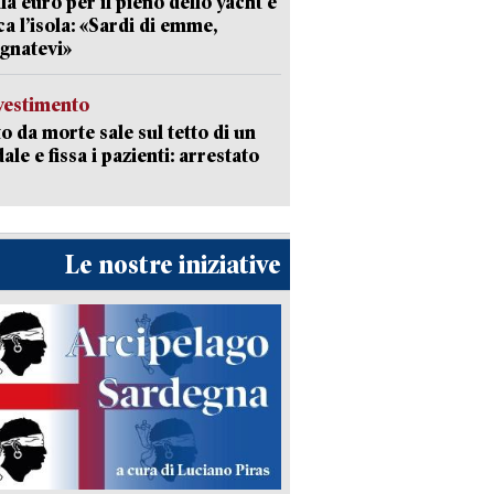
la euro per il pieno dello yacht e
ca l’isola: «Sardi di emme,
gnatevi»
avestimento
to da morte sale sul tetto di un
ale e fissa i pazienti: arrestato
Le nostre iniziative