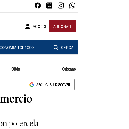
ACCEDI
ABBONATI
CONOMIA TOP1000
CERCA
Olbia
Oristano
SEGUICI SU
DISCOVER
mmercio
on potercela