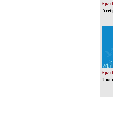
Speci
Arci
Speci
Una c