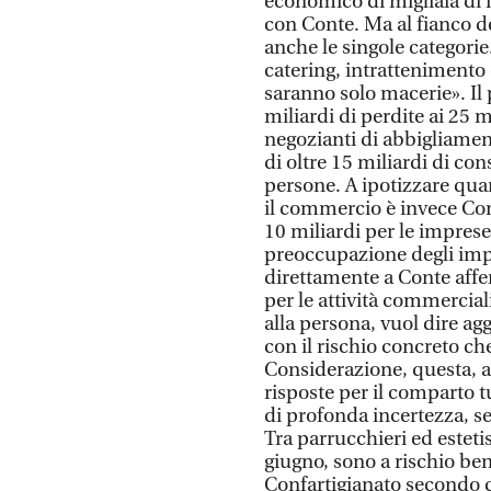
economico di migliaia di 
con Conte. Ma al fianco 
anche le singole categorie
catering, intrattenimento 
saranno solo macerie». Il
miliardi di perdite ai 25 
negozianti di abbigliament
di oltre 15 miliardi di c
persone. A ipotizzare qua
il commercio è invece Con
10 miliardi per le imprese
preoccupazione degli impr
direttamente a Conte affe
per le attività commerciali
alla persona, vuol dire a
con il rischio concreto c
Considerazione, questa, a 
risposte per il comparto tu
di profonda incertezza, se
Tra parrucchieri ed estetis
giugno, sono a rischio ben
Confartigianato secondo c