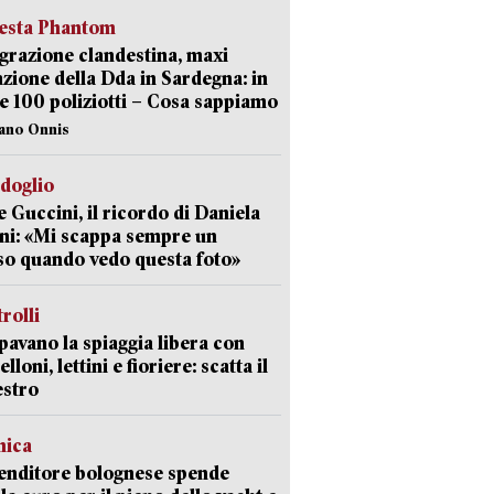
iesta Phantom
razione clandestina, maxi
zione della Dda in Sardegna: in
e 100 poliziotti – Cosa sappiamo
iano Onnis
rdoglio
 Guccini, il ricordo di Daniela
ni: «Mi scappa sempre un
so quando vedo questa foto»
trolli
avano la spiaggia libera con
loni, lettini e fioriere: scatta il
estro
mica
enditore bolognese spende