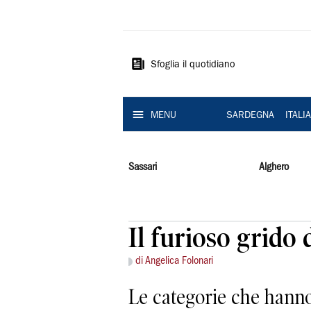
La
Nuova
Sardegna
Sfoglia il quotidiano
MENU
SARDEGNA
ITALI
Sassari
Alghero
Il furioso grid
di Angelica Folonari
Le categorie che hanno