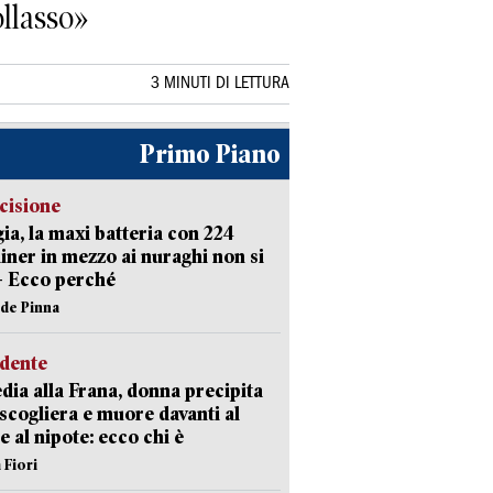
ollasso»
3 MINUTI DI LETTURA
Primo Piano
cisione
ia, la maxi batteria con 224
iner in mezzo ai nuraghi non si
– Ecco perché
ide Pinna
idente
dia alla Frana, donna precipita
 scogliera e muore davanti al
 e al nipote: ecco chi è
 Fiori