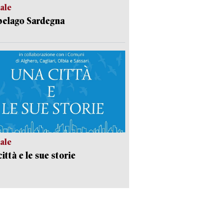
ale
pelago Sardegna
ale
ittà e le sue storie