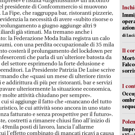
imprese» e risulta «urgentissimo» un incontro
del presidente di Confcommercio si muovono
Inch
. La Fipe, che raggruppa bar, ristoranti pizzerie,
Immig
evidenzia la necessità di avere «subito risorse o
opera
 prolungamento a giugno aggiunge altri 9
azion
miliardi già stimati. Ma tremano anche i
di Luc
o: la Federazione Moda Italia registra un calo
onsumi, con una perdita occupazionale di 35 mila
Il co
nto costerà il prolungamento del lockdown per
fesercenti che parla di un'ulteriore batosta da
Morte
 del settore esprimendo la forte delusione e
Falco
enditori. La Presidente Patrizia De Luise scrive
sorri
rmando che «quasi un mese di ulteriore rinvio
 e addirittura di più per ristoranti, bar e servizi
I con
ggravare ulteriormente la situazione economica,
Occup
he molte attività chiudano per sempre».
ombrel
cui si aggiunge il fatto che «mancano del tutto
sequ
ristico, le cui attività sono ancora in uno stato
nza fatturato e senza prospettive per il futuro».
te, costretti a rimanere chiusi fino all'inizio di
Pole
 49mila posti di lavoro, lancia l'allarme
Impr
ui l'effetto combinato di mancati ricavi a causa