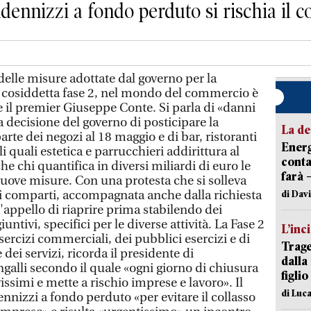
ndennizzi a fondo perduto si rischia il c
lle misure adottate dal governo per la
a cosiddetta fase 2, nel mondo del commercio è
 e il premier Giuseppe Conte. Si parla di «danni
a decisione del governo di posticipare la
La de
arte dei negozi al 18 maggio e di bar, ristoranti
Energ
i quali estetica e parrucchieri addirittura al
conta
he chi quantifica in diversi miliardi di euro le
farà 
nuove misure. Con una protesta che si solleva
 i comparti, accompagnata anche dalla richiesta
di Dav
all'appello di riaprire prima stabilendo dei
untivi, specifici per le diverse attività. La Fase 2
L’inc
esercizi commerciali, dei pubblici esercizi e di
Trage
 dei servizi, ricorda il presidente di
dalla
lli secondo il quale «ogni giorno di chiusura
figlio
ssimi e mette a rischio imprese e lavoro». Il
di Luca
nnizzi a fondo perduto «per evitare il collasso