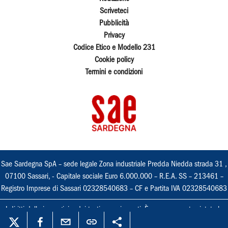
Scriveteci
Pubblicità
Privacy
Codice Etico e Modello 231
Cookie policy
Termini e condizioni
Sae Sardegna SpA – sede legale Zona industriale Predda Niedda strada 31 ,
07100 Sassari, - Capitale sociale Euro 6.000.000 – R.E.A. SS – 213461 –
Registro Imprese di Sassari 02328540683 – CF e Partita IVA 02328540683
I diritti delle immagini e dei testi sono riservati. È espressamente vietata la
loro riproduzione con qualsiasi mezzo e l'adattamento totale o parziale.