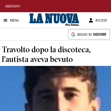
La
ABBONATI
Nuova
MENU
ACCEDI
Sardegna
SEGUICI SU
DISCOVER
Travolto dopo la discoteca,
l’autista aveva bevuto