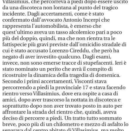
Villasimius, che percorreva a piedi dopo essere uscito
da una discoteca non lontana al punto del tragico
incidente. Dagli accertamenti, come è stato
confermato dall’avvocato Antonio Incerpi che
rappresenta l’automobilista, è emerso che
quest’ultimo aveva un tasso alcolemico pari a poco
più del doppio, quindi, ma che non rientra tra le
fattispecie più gravi previste dall’omicidio stradale di
cui è stato accusato Lorenzo Cireddu, che però ha
negato di aver investito qualcuno. Dagli esami,
invece, non sono emerse tracce di stupefacenti. Ieri è
stato nominato un perito che avrà il compito di
ricostruire la dinamica della tragedia di domenica.
Secondo i primi accertamenti, Visconti stava
percorrendo a piedi la provinciale 17 e stava facendo
rientro verso Villasimius, dove era ospite a casa di
amici, dopo aver trascorso la nottata in discoteca e
soprattutto dopo non aver trovato posto in auto per
affrontare la strada del rientro che, quindi, aveva
deciso di percorre a piedi. Un tratto tutto sommato
breve, poco più di un chilometro e mezzo di asfalto lo
separava dal centro abitato di Villasimius, ma molto