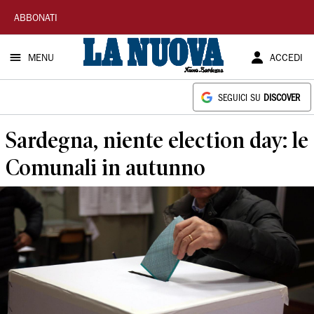
La
ABBONATI
Nuova
MENU
ACCEDI
Sardegna
SEGUICI SU
DISCOVER
Sardegna, niente election day: le
Comunali in autunno