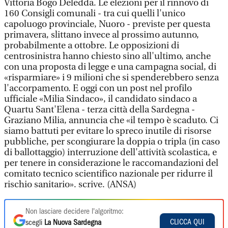
Vittoria Bogo Deledda. Le elezioni per il rinnovo di
160 Consigli comunali - tra cui quelli l'unico
capoluogo provinciale, Nuoro - previste per questa
primavera, slittano invece al prossimo autunno,
probabilmente a ottobre. Le opposizioni di
centrosinistra hanno chiesto sino all'ultimo, anche
con una proposta di legge e una campagna social, di
«risparmiare» i 9 milioni che si spenderebbero senza
l'accorpamento. E oggi con un post nel profilo
ufficiale «Milia Sindaco», il candidato sindaco a
Quartu Sant'Elena - terza città della Sardegna -
Graziano Milia, annuncia che «il tempo è scaduto. Ci
siamo battuti per evitare lo spreco inutile di risorse
pubbliche, per scongiurare la doppia o tripla (in caso
di ballottaggio) interruzione dell'attività scolastica, e
per tenere in considerazione le raccomandazioni del
comitato tecnico scientifico nazionale per ridurre il
rischio sanitario». scrive. (ANSA)
Non lasciare decidere l'algoritmo:
CLICCA QUI
scegli
La Nuova Sardegna