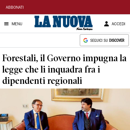
La
ABBONATI
Nuova
MENU
ACCEDI
Sardegna
SEGUICI SU
DISCOVER
Forestali, il Governo impugna la
legge che li inquadra fra i
dipendenti regionali