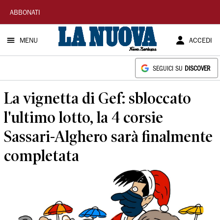
La
ABBONATI
Nuova
MENU
ACCEDI
Sardegna
SEGUICI SU
DISCOVER
La vignetta di Gef: sbloccato
l'ultimo lotto, la 4 corsie
Sassari-Alghero sarà finalmente
completata