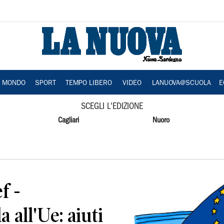
A MONDO
SPORT
TEMPO LIBERO
VIDEO
LANUOVA@SCUOLA
E
SCEGLI L'EDIZIONE
Cagliari
Nuoro
f -
 all'Ue: aiuti