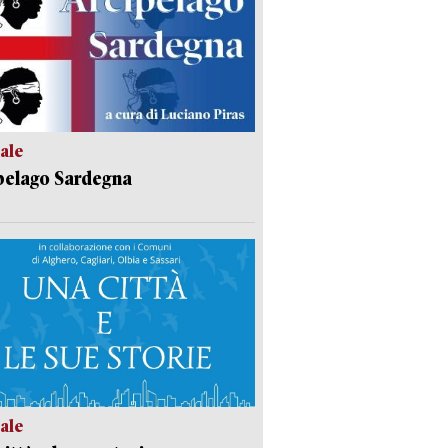
ale
pelago Sardegna
ale