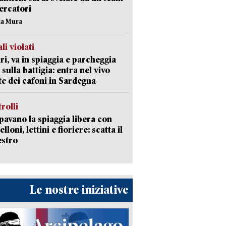
cercatori
nia Mura
li violati
ri, va in spiaggia e parcheggia
 sulla battigia: entra nel vivo
ate dei cafoni in Sardegna
trolli
avano la spiaggia libera con
loni, lettini e fioriere: scatta il
estro
Le nostre iniziative