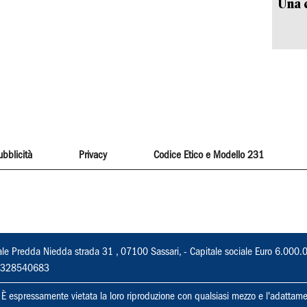
Una c
ubblicità
Privacy
Codice Etico e Modello 231
ale Predda Niedda strada 31 , 07100 Sassari, - Capitale sociale Euro 6.000.
 02328540683
ti. È espressamente vietata la loro riproduzione con qualsiasi mezzo e l'adattame