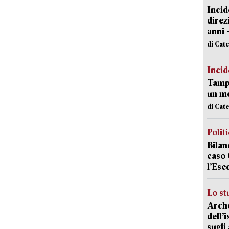
Incid
direz
anni 
di Cat
Incid
Tampo
un mo
di Cat
Polit
Bilan
caso 
l’Ese
Lo st
Arche
dell’
sugli