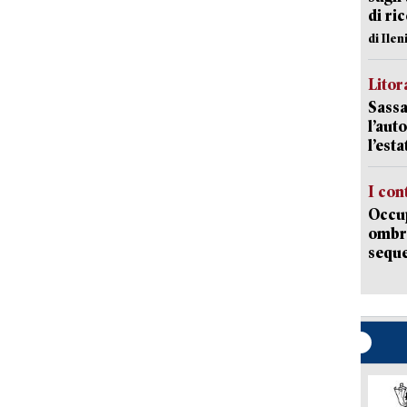
di ri
di Ile
Litora
Sassa
l’auto
l’est
I con
Occup
ombrel
sequ