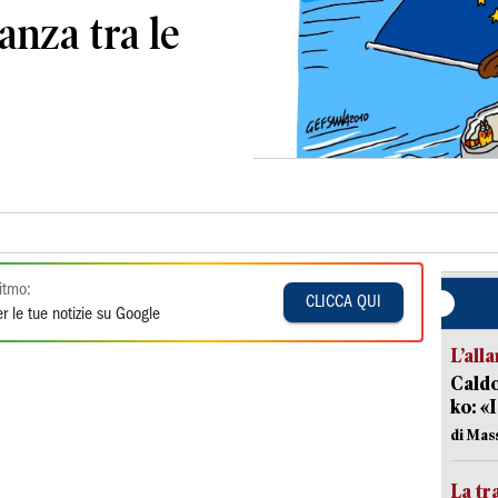
eanza tra le
itmo:
CLICCA QUI
r le tue notizie su Google
L’all
Caldo
ko: «
di Mas
La tr