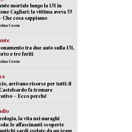
ente mortale lungo la 131 in
ione Cagliari: la vittima aveva 53
– Che cosa sappiamo
erina Cossu
ente
namento tra due auto sulla 131,
rto e tre feriti
erina Cossu
ica
cio, arrivano risorse per tutti: il
Castelsardo fa tremare
cutivo – Ecco perché
udio
ologia, la vita nei nuraghi
isola: le affascinanti scoperte
 antichi sardi svelate da un team