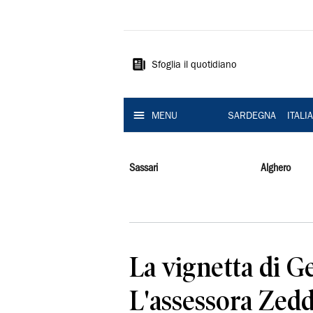
La
Nuova
Sardegna
Sfoglia il quotidiano
MENU
SARDEGNA
ITALI
Sassari
Alghero
La vignetta di Ge
L'assessora Zedda