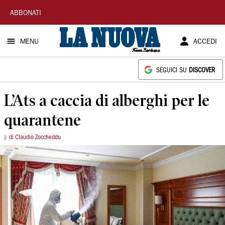
La
ABBONATI
Nuova
MENU
ACCEDI
Sardegna
SEGUICI SU
DISCOVER
L’Ats a caccia di alberghi per le
quarantene
di Claudio Zoccheddu