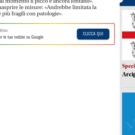
 al momento il picco è ancora lontano».
nasprire le misure: «Andrebbe limitata la
 più fragili con patologie».
itmo:
CLICCA QUI
r le tue notizie su Google
Speci
Arci