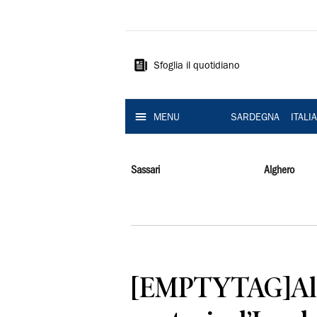
La
Nuova
Sardegna
Sfoglia il quotidiano
MENU
SARDEGNA
ITALI
Sassari
Alghero
[EMPTYTAG]Altr