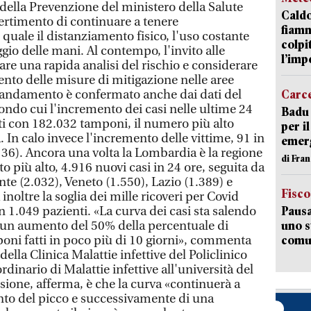
e della Prevenzione del ministero della Salute
Caldo
ertimento di continuare a tenere
fiamm
uale il distanziamento fisico, l'uso costante
colpi
ggio delle mani. Al contempo, l'invito alle
l’imp
zare una rapida analisi del rischio e considerare
to delle misure di mitigazione nelle aree
'andamento è confermato anche dai dati del
Carc
condo cui l'incremento dei casi nelle ultime 24
Badu 
ati con 182.032 tamponi, il numero più alto
per i
. In calo invece l'incremento delle vittime, 91 in
emerg
136). Ancora una volta la Lombardia è la regione
di Fran
o più alto, 4.916 nuovi casi in 24 ore, seguita da
e (2.032), Veneto (1.550), Lazio (1.389) e
Fisco
noltre la soglia dei mille ricoveri per Covid
on 1.049 pazienti. «La curva dei casi sta salendo
Pausa
un aumento del 50% della percentuale di
uno s
mponi fatti in poco più di 10 giorni», commenta
comun
della Clinica Malattie infettive del Policlinico
dinario di Malattie infettive all'università del
sione, afferma, è che la curva «continuerà a
ento del picco e successivamente di una