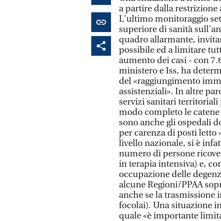
a partire dalla restrizione 
L'ultimo monitoraggio sett
superiore di sanità sull'
quadro allarmante, invita
possibile ed a limitare tut
aumento dei casi - con 7.6
ministero e Iss, ha determin
del «raggiungimento immin
assistenziali». In altre par
servizi sanitari territorial
modo completo le catene d
sono anche gli ospedali do
per carenza di posti lett
livello nazionale, si è in
numero di persone ricover
in terapia intensiva) e, 
occupazione delle degenze
alcune Regioni/PPAA sopr
anche se la trasmissione i
focolai). Una situazione i
quale «è importante limita