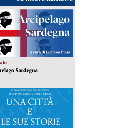
ale
pelago Sardegna