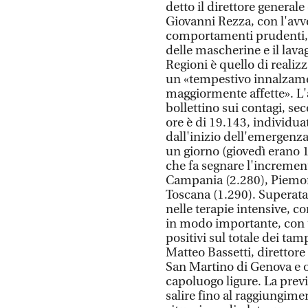
detto il direttore general
Giovanni Rezza, con l'avv
comportamenti prudenti, q
delle mascherine e il lava
Regioni è quello di realiz
un «tempestivo innalzamen
maggiormente affette». L
bollettino sui contagi, se
ore è di 19.143, individu
dall'inizio dell'emergenza
un giorno (giovedì erano 
che fa segnare l'increment
Campania (2.280), Piemont
Toscana (1.290). Superata i
nelle terapie intensive, c
in modo importante, con 
positivi sul totale dei ta
Matteo Bassetti, direttore 
San Martino di Genova e or
capoluogo ligure. La previ
salire fino al raggiungim