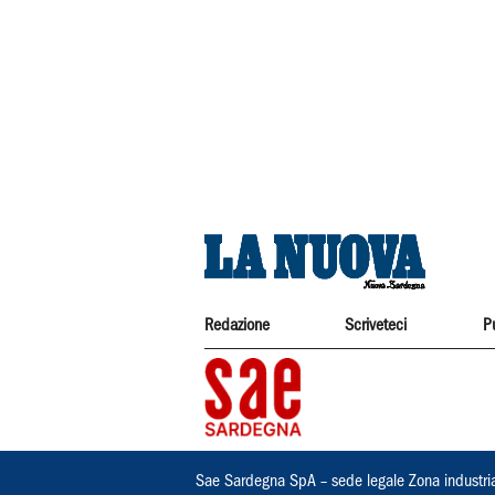
Redazione
Scriveteci
P
Sae Sardegna SpA – sede legale Zona industri