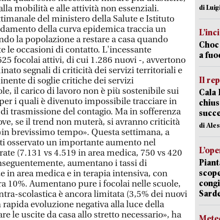
alla mobilità e alle attività non essenziali.
di Luig
imanale del ministero della Salute e Istituto
andamento della curva epidemica traccia un
L’inc
ndo la popolazione a restare a casa quando
Choc 
te le occasioni di contatto. L'incessante
a fuo
25 focolai attivi, di cui 1.286 nuovi -, avvertono
ato segnali di criticità dei servizi territoriali e
Il re
ente di soglie critiche dei servizi
ole, il carico di lavoro non è più sostenibile sui
Cala 
i per i quali è divenuto impossibile tracciare in
chius
i trasmissione del contagio. Ma in sofferenza
succ
ve, se il trend non muterà, si avranno criticità
di Ale
o «in brevissimo tempo». Questa settimana, a
fatti osservato un importante aumento nel
L’ope
ate (7.131 vs 4.519 in area medica, 750 vs 420
Piant
conseguentemente, aumentano i tassi di
scope
 in area medica e in terapia intensiva, con
congi
a 10%. Aumentano pure i focolai nelle scuole,
Sarde
ntra-scolastica è ancora limitata (3,5% dei nuovi
n rapida evoluzione negativa alla luce della
re le uscite da casa allo stretto necessario», ha
Mete