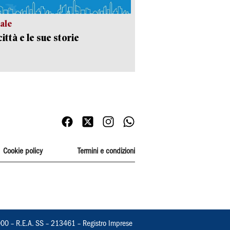
ale
ittà e le sue storie
Cookie policy
Termini e condizioni
000 – R.E.A. SS – 213461 – Registro Imprese