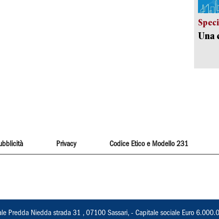
Speci
Una c
ubblicità
Privacy
Codice Etico e Modello 231
ale Predda Niedda strada 31 , 07100 Sassari, - Capitale sociale Euro 6.000.