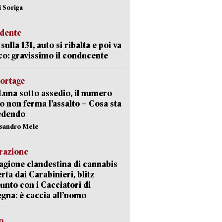
i Soriga
idente
sulla 131, auto si ribalta e poi va
co: gravissimo il conducente
portage
Luna sotto assedio, il numero
o non ferma l’assalto – Cosa sta
edendo
ssandro Mele
razione
agione clandestina di cannabis
rta dai Carabinieri, blitz
unto con i Cacciatori di
gna: è caccia all’uomo
o