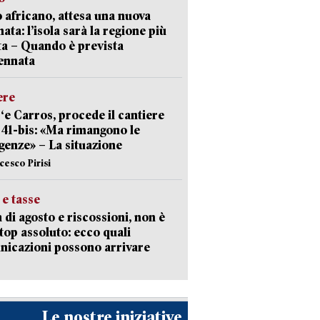
 africano, attesa una nuova
ata: l’isola sarà la regione più
ta – Quando è prevista
ennata
ere
‘e Carros, procede il cantiere
l 41-bis: «Ma rimangono le
enze» – La situazione
cesco Pirisi
 e tasse
 di agosto e riscossioni, non è
top assoluto: ecco quali
icazioni possono arrivare
Le nostre iniziative