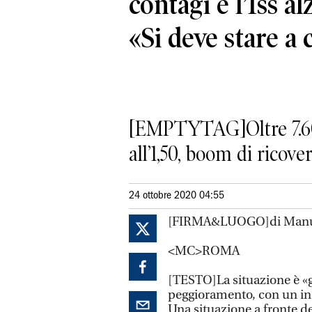
contagi e l’Iss al
«Si deve stare a 
[EMPTYTAG]Oltre 7.600 f
all’1,50, boom di ricover
24 ottobre 2020 04:55
[FIRMA&LUOGO]di Manue
<MC>ROMA
[TESTO]La situazione è «gr
peggioramento, con un indi
Una situazione a fronte d