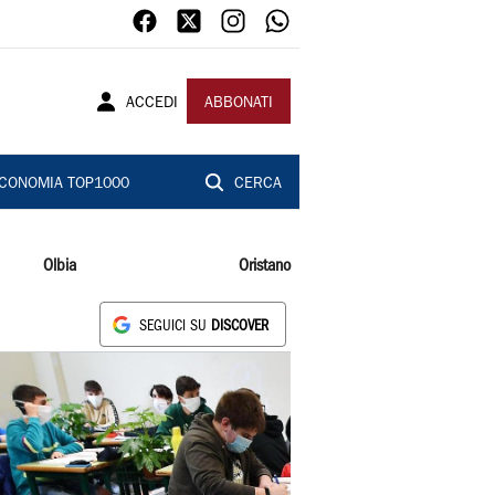
ACCEDI
ABBONATI
CONOMIA TOP1000
CERCA
Olbia
Oristano
SEGUICI SU
DISCOVER