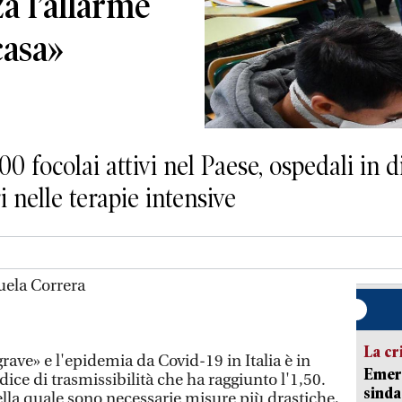
za l’allarme
casa»
ocolai attivi nel Paese, ospedali in di
i nelle terapie intensive
la Correra
La cr
ave» e l'epidemia da Covid-19 in Italia è in
Emerg
ce di trasmissibilità che ha raggiunto l'1,50.
sinda
ella quale sono necessarie misure più drastiche,