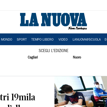
A MONDO
SPORT
TEMPO LIBERO
VIDEO
LANUOVA@SCUOLA
E
SCEGLI L'EDIZIONE
Cagliari
Nuoro
i 19mila