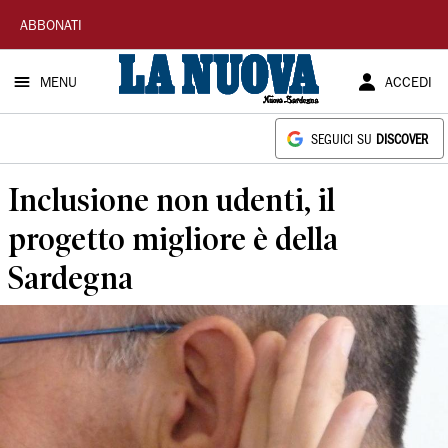
La
ABBONATI
Nuova
MENU
ACCEDI
Sardegna
SEGUICI SU
DISCOVER
Inclusione non udenti, il
progetto migliore è della
Sardegna