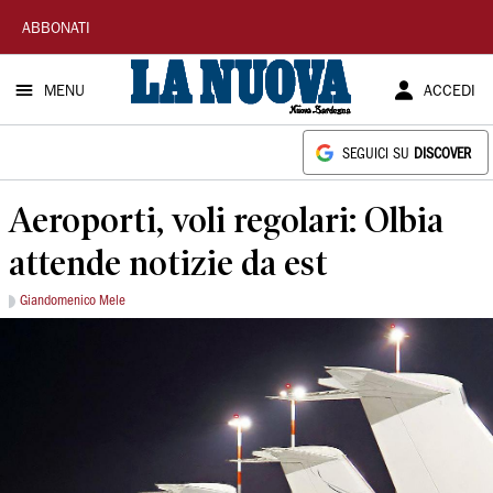
La
ABBONATI
Nuova
MENU
ACCEDI
Sardegna
SEGUICI SU
DISCOVER
Aeroporti, voli regolari: Olbia
attende notizie da est
Giandomenico Mele