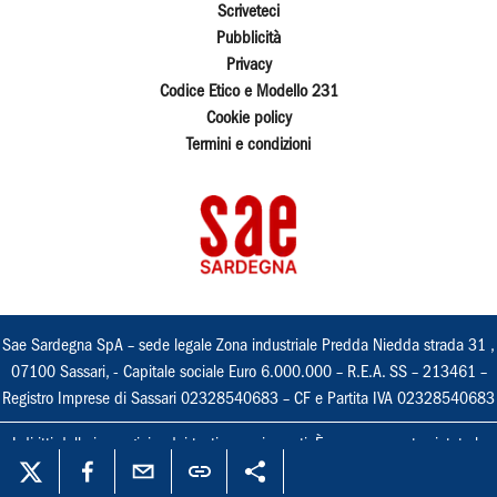
Scriveteci
Pubblicità
Privacy
Codice Etico e Modello 231
Cookie policy
Termini e condizioni
Sae Sardegna SpA – sede legale Zona industriale Predda Niedda strada 31 ,
07100 Sassari, - Capitale sociale Euro 6.000.000 – R.E.A. SS – 213461 –
Registro Imprese di Sassari 02328540683 – CF e Partita IVA 02328540683
I diritti delle immagini e dei testi sono riservati. È espressamente vietata la
loro riproduzione con qualsiasi mezzo e l'adattamento totale o parziale.