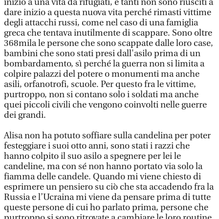
inizio a una vita da rifugiati, e tanti non sono riusciti a
dare inizio a questa nuova vita perché rimasti vittime
degli attacchi russi, come nel caso di una famiglia
greca che tentava inutilmente di scappare. Sono oltre
368mila le persone che sono scappate dalle loro case,
bambini che sono stati presi dall'asilo prima di un
bombardamento, sì perché la guerra non si limita a
colpire palazzi del potere o monumenti ma anche
asili, orfanotrofi, scuole. Per questo fra le vittime,
purtroppo, non si contano solo i soldati ma anche
quei piccoli civili che vengono coinvolti nelle guerre
dei grandi.
Alisa non ha potuto soffiare sulla candelina per poter
festeggiare i suoi otto anni, sono stati i razzi che
hanno colpito il suo asilo a spegnere per lei le
candeline, ma con sé non hanno portato via solo la
fiamma delle candele. Quando mi viene chiesto di
esprimere un pensiero su ciò che sta accadendo fra la
Russia e l’Ucraina mi viene da pensare prima di tutte
queste persone di cui ho parlato prima, persone che
purtroppo si sono ritrovate a cambiare le loro routine