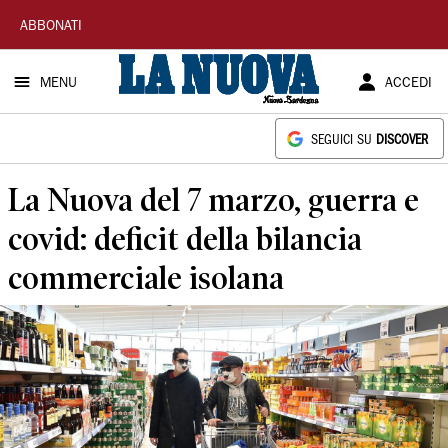
La
ABBONATI
Nuova
MENU
ACCEDI
Sardegna
SEGUICI SU
DISCOVER
La Nuova del 7 marzo, guerra e
covid: deficit della bilancia
commerciale isolana