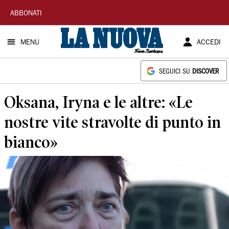
La
ABBONATI
Nuova
MENU
ACCEDI
Sardegna
SEGUICI SU
DISCOVER
Oksana, Iryna e le altre: «Le
nostre vite stravolte di punto in
bianco»