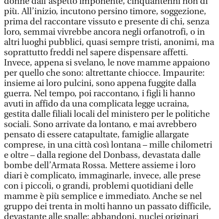
donne dall’aspetto imponente, cinquantenni non di
più. All’inizio, incutono persino timore, soggezione,
prima del raccontare vissuto e presente di chi, senza
loro, semmai vivrebbe ancora negli orfanotrofi, o in
altri luoghi pubblici, quasi sempre tristi, anonimi, ma
soprattutto freddi nel sapere dispensare affetti.
Invece, appena si svelano, le nove mamme appaiono
per quello che sono: altrettante chiocce. Impaurite:
insieme ai loro pulcini, sono appena fuggite dalla
guerra. Nel tempo, poi raccontano, i figli li hanno
avuti in affido da una complicata legge ucraina,
gestita dalle filiali locali del ministero per le politiche
sociali. Sono arrivate da lontano, e mai avrebbero
pensato di essere catapultate, famiglie allargate
comprese, in una città così lontana – mille chilometri
e oltre – dalla regione del Donbass, devastata dalle
bombe dell’Armata Rossa. Mettere assieme i loro
diari è complicato, immaginarle, invece, alle prese
con i piccoli, o grandi, problemi quotidiani delle
mamme è più semplice e immediato. Anche se nel
gruppo dei trenta in molti hanno un passato difficile,
devastante alle spalle: abbandoni, nuclei originari