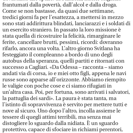
frantumati dalla povertà, dall’alcol e dalla droga.
Come se non bastasse, da quasi due settimane,
tredici giorni fa per l’esattezza, a mettersi in mezzo
sono stati addirittura blindati, lanciarazzi e i soldati di
un esercito straniero. In passato la loro missione è
stata quella di ricostruire la felicità, rimarginare le
ferite, cancellare brutti, pessimi, ricordi: dovranno
rifarlo, ancora una volta. L’altro giorno Svitlana ha
festeggiato il compleanno a bordo di uno degli
autobus della speranza, quelli partiti e ritornati con
successo a Cagliari. «Da Odessa – racconta – siamo
andati via di corsa, io e miei otto figli, appena le navi
russe sono apparse all’orizzonte. Abbiamo riempito
le valigie con poche cose e ci siamo rifugiati in
un’altra casa. Poi, per fortuna, sono arrivati i salvatori,
la pattuglia dei sardi». La paura è stata tanta, ma
l’istinto di sopravvivenza è servito per mettere tutti e
nove al sicuro. Uno dopo l’altro, incolla assieme le
tessere di quegli attimi terribili, ma senza mai
distogliere lo sguardo dalla nidiata. È un sguardo
protettivo, capace di sfociare in richiami perentori,