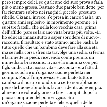
però sempre dolci, se qualcuno dei suoi prova a farla
più o meno grossa. Bastano due parole ben dette, per
far rientrare subito nei ranghi il piccolo, presunto
ribelle. Oksana, invece, s’è presa in carico Sasha, un
quattro anni esplosivo, in movimento perenne, e i
suoi tre fratelli, che nella loro vecchia casa, prima
dell’affido, pare se la siano vista brutta più volte. «Li
ho educati innanzitutto a saper sorridere di nuovo»,
racconta. Il risultato è stato ottimo: anche Sasha fa
tutto quello che un bambino deve fare alla sua età,
ma se nella corsa sfrenata travolge una sedia, si ferma
e la rimette in piedi, ricevendo come premio, un
immediato bravissimo. Iryna è la mamma con più
figli: undici. «La nostra vita – racconta – era fatta di
giorni, scuola e un’organizzazione perfetta nei
compiti. Poi, all’improvviso, è cambiato tutto, è
cambiato il nostro mondo, ma certo non abbiamo
perso le buone abitudini: lavarsi i denti, ad esempio,
almeno tre volte al giorno, o fare i compiti dopo la
pausa computer del pomeriggio». Era
un’organizzazione perfetta e felice, quella delle