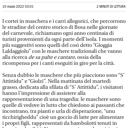
10 marzo 2022 03:01
2 MINUTI DI LETTURA
I cortei in maschera e i carri allegorici, che percorrono
le stradine del centro storico di Bosa nelle giornate
del carnevale, richiamano ogni anno centinaia di
turisti provenienti da ogni parte dell’isola. I momenti
più suggestivi sono quelli del così detto “Gioggia
Laldaggiolu” con le maschere tradizionali che vanno
alla ricerca
de sa palte e cantare
, ossia della
ricompensa per i canti eseguiti in giro per la città.
Senza dubbio le maschere che più piacciono sono “S’
Attittidu” e “Giolzi”. Nella mattinata del martedì
grasso, dedicata alla sfilata di “S’ Attittidu”, i visitatori
hanno l’impressione di assistere alla
rappresentazione di una tragedia: le maschere sono
quelle di vedove in lutto che chiedono ai passanti che
incontrano, tra pianti e urla di disperazione, “unu
ticchirigheddu” cioè un goccio di latte per alimentare
i propri figli, rappresentati da bambolotti tenuti in