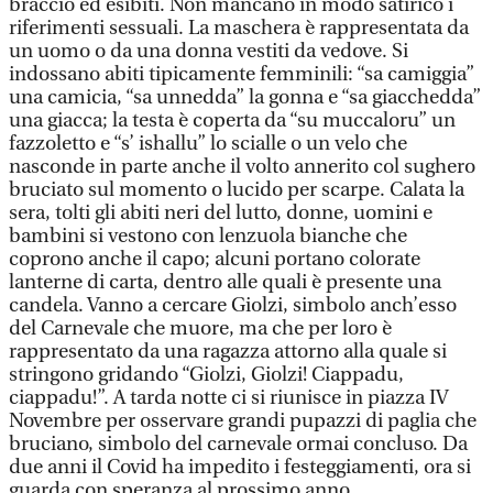
braccio ed esibiti. Non mancano in modo satirico i
riferimenti sessuali. La maschera è rappresentata da
un uomo o da una donna vestiti da vedove. Si
indossano abiti tipicamente femminili: “sa camiggia”
una camicia, “sa unnedda” la gonna e “sa giacchedda”
una giacca; la testa è coperta da “su muccaloru” un
fazzoletto e “s’ ishallu” lo scialle o un velo che
nasconde in parte anche il volto annerito col sughero
bruciato sul momento o lucido per scarpe. Calata la
sera, tolti gli abiti neri del lutto, donne, uomini e
bambini si vestono con lenzuola bianche che
coprono anche il capo; alcuni portano colorate
lanterne di carta, dentro alle quali è presente una
candela. Vanno a cercare Giolzi, simbolo anch’esso
del Carnevale che muore, ma che per loro è
rappresentato da una ragazza attorno alla quale si
stringono gridando “Giolzi, Giolzi! Ciappadu,
ciappadu!”. A tarda notte ci si riunisce in piazza IV
Novembre per osservare grandi pupazzi di paglia che
bruciano, simbolo del carnevale ormai concluso. Da
due anni il Covid ha impedito i festeggiamenti, ora si
guarda con speranza al prossimo anno.