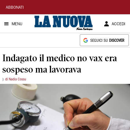
La
ABBONATI
Nuova
MENU
ACCEDI
Sardegna
SEGUICI SU
DISCOVER
Indagato il medico no vax era
sospeso ma lavorava
di Nadia Cossu