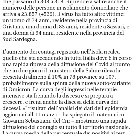
che passano da 308 a 318. Riprende a salire anche il
numero delle persone in isolamento domiciliare che
arriva a 23.857 (+529). Il virus ha fatto altre vittime:
un uomo di 74 anni, residente nella provincia di
Oristano, una donna di 83 anni, residente a Sassari, e
una donna di 94 anni, residente nella provincia del
Sud Sardegna.
L’aumento dei contagi registrato nell’Isola ricalca
quello che sta accadendo in tutta Italia dove è in corso
una rapida ripresa della diffusione del Covid al punto
che in due giorni il ministero della Salute rileva la
crescita di almeno il 10% in 78 province su 107,
probabilmente sulla spinta della nuova sotto-variante
di Omicron. La curva degli ingressi nelle terapie
intensive sta frenando la discesa e si prepara a
crescere, e frena anche la discesa della curva dei
decessi. «I risultati dell'analisi dei dati dell'epidemia
aggiornati all'11 marzo – ha spiegato il matematico
Giovanni Sebastiani, del Cnr – mostrano una rapida
diffusione del contagio su tutto il territorio nazionale.
La curva media della percentuale dei positivi ai test