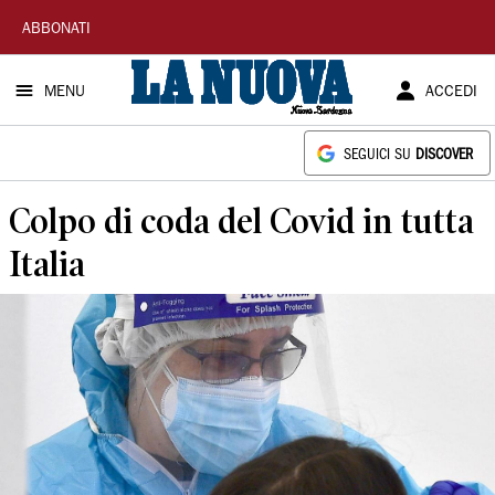
La
ABBONATI
Nuova
MENU
ACCEDI
Sardegna
SEGUICI SU
DISCOVER
Colpo di coda del Covid in tutta
Italia