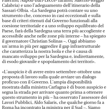
Palermo, Napoli-Bari-Lecce-Taranto, Salerno-Reggio
Calabria) e uno l'adeguamento dell'itinerario della
Sassari-Olbia. «La Sardegna potrà contare su uno
strumento che, concesso in casi eccezionali e sulla
base di criteri ritenuti dal Governo funzionali alla
coesione territoriale e a uno sviluppo equilibrato del
Paese, farà della Sardegna una terra più accogliente e
accessibile anche nelle zone più interne – ha spiegato
il governatore Christian Solinas –. Oggi abbiamo
un'arma in più per aggredire il gap infrastrutturale
che caratterizza la nostra Isola e che è causa di
mancato sviluppo per la Sardegna e, indirettamente,
di esodo giovanile e spopolamento dei territori».
«L'auspicio è di avere entro settembre-ottobre una
proposta di lavoro sulla quale avviare un dialogo
proficuo con il Governo. L'ampia disponibilità
mostrata dalla ministra Carfagna è di buon auspicio e
segna la strada per arrivare quanto prima a ottenere
questo strumento in più – ha osservato l'assessore dei
Lavori Pubblici, Aldo Salaris, che qualche giorno fa a
Roma ha incontrato la ministra per il Sud –. Siamo