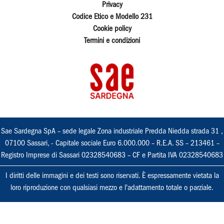
Privacy
Codice Etico e Modello 231
Cookie policy
Termini e condizioni
Sae Sardegna SpA – sede legale Zona industriale Predda Niedda strada 31 ,
07100 Sassari, - Capitale sociale Euro 6.000.000 – R.E.A. SS – 213461 –
Registro Imprese di Sassari 02328540683 – CF e Partita IVA 02328540683
I diritti delle immagini e dei testi sono riservati. È espressamente vietata la
loro riproduzione con qualsiasi mezzo e l'adattamento totale o parziale.