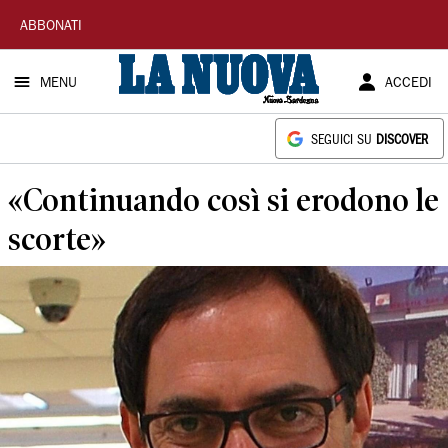
La
ABBONATI
Nuova
MENU
ACCEDI
Sardegna
SEGUICI SU
DISCOVER
«Continuando così si erodono le
scorte»