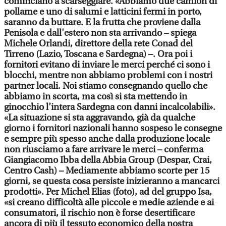
cominciano a scarseggiare. «Abbiamo due camion di
pollame e uno di salumi e latticini fermi in porto,
saranno da buttare. E la frutta che proviene dalla
Penisola e dall'estero non sta arrivando – spiega
Michele Orlandi, direttore della rete Conad del
Tirreno (Lazio, Toscana e Sardegna) –. Ora poi i
fornitori evitano di inviare le merci perché ci sono i
blocchi, mentre non abbiamo problemi con i nostri
partner locali. Noi stiamo consegnando quello che
abbiamo in scorta, ma così si sta mettendo in
ginocchio l’intera Sardegna con danni incalcolabili».
«La situazione si sta aggravando, già da qualche
giorno i fornitori nazionali hanno sospeso le consegne
e sempre più spesso anche dalla produzione locale
non riusciamo a fare arrivare le merci – conferma
Giangiacomo Ibba della Abbia Group (Despar, Crai,
Centro Cash) – Mediamente abbiamo scorte per 15
giorni, se questa cosa persiste inizieranno a mancarci
prodotti». Per Michel Elias (foto), ad del gruppo Isa,
«si creano difficoltà alle piccole e medie aziende e ai
consumatori, il rischio non è forse desertificare
ancora di più il tessuto economico della nostra