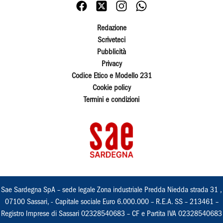
Redazione
Scriveteci
Pubblicità
Privacy
Codice Etico e Modello 231
Cookie policy
Termini e condizioni
Sae Sardegna SpA – sede legale Zona industriale Predda Niedda strada 31 ,
07100 Sassari, - Capitale sociale Euro 6.000.000 – R.E.A. SS – 213461 –
Registro Imprese di Sassari 02328540683 – CF e Partita IVA 02328540683