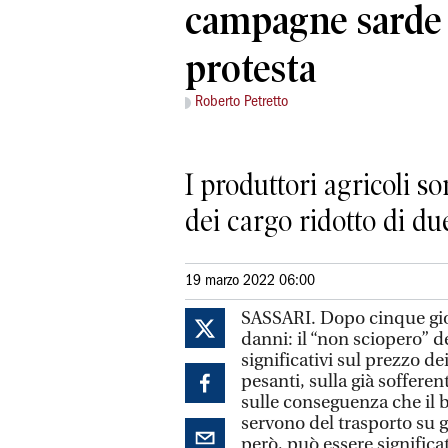
campagne sarde 
protesta
Roberto Petretto
I produttori agricoli so
dei cargo ridotto di du
19 marzo 2022 06:00
SASSARI. Dopo cinque gior
danni: il “non sciopero” d
significativi sul prezzo d
pesanti, sulla già soffere
sulle conseguenza che il b
servono del trasporto su 
però, può essere significa