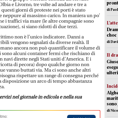
pron
lbia e Livorno, tre volte ad andare e tre a
questi giorni di proteste nei porti è stato
di Pao
o e neppure al massimo carico. In maniera un po’
e i traffici via mare (le altre compagnie sono
L’att
uazione), si siano ridotti di due terzi.
Dramm
choc 
ittimo non è l’unico indicatore. Danni a
di Dav
ibili vengono segnalati da diverse realtà. Il
omano ancora non può quantificare il volume di
i sono alcuni container fermi che rischiano di
Il d
 navi dirette negli Stati uniti d’America. E i
Giuse
 ricotta di pecora) dopo qualche giorno non
esegu
ue vanno buttati via. Ma ci sono anche altri
ulter
 bisogna rispettare un range di consegna perché
e a disposizione un arco di tempo abbastanza
Incid
za.
Alghe
ervizi nel giornale in edicola e nella sua
marit
sono 
di Nic
itmo: