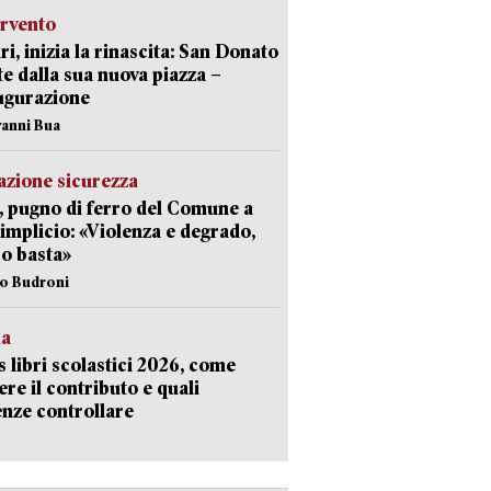
ervento
ri, inizia la rinascita: San Donato
te dalla sua nuova piazza –
ugurazione
vanni Bua
zione sicurezza
, pugno di ferro del Comune a
implicio: «Violenza e degrado,
o basta»
io Budroni
la
 libri scolastici 2026, come
ere il contributo e quali
nze controllare