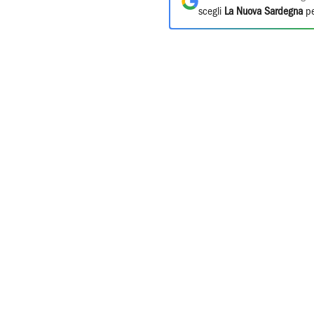
scegli
La Nuova Sardegna
pe