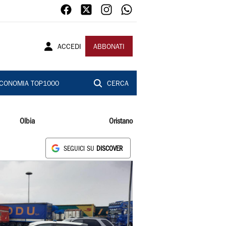
ACCEDI
ABBONATI
CONOMIA TOP1000
CERCA
Olbia
Oristano
SEGUICI SU
DISCOVER