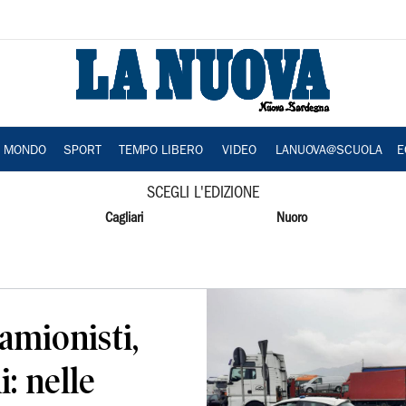
A MONDO
SPORT
TEMPO LIBERO
VIDEO
LANUOVA@SCUOLA
E
SCEGLI L'EDIZIONE
Cagliari
Nuoro
amionisti,
: nelle