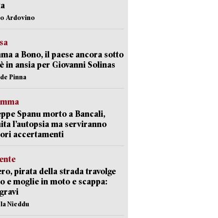
ta
lo Ardovino
esa
a a Bono, il paese ancora sotto
è in ansia per Giovanni Solinas
ide Pinna
ramma
ppe Spanu morto a Bancali,
ita l’autopsia ma serviranno
iori accertamenti
ente
ro, pirata della strada travolge
o e moglie in moto e scappa:
gravi
ola Nieddu