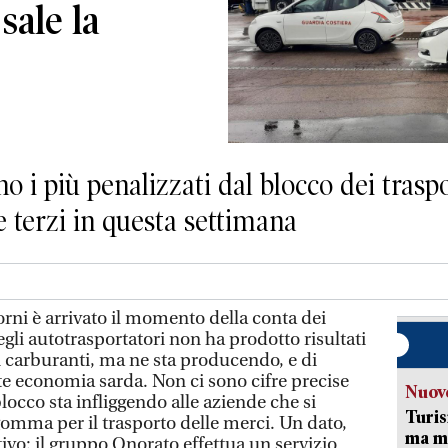
sale la
no i più penalizzati dal blocco dei trasp
e terzi in questa settimana
ni è arrivato il momento della conta dei
egli autotrasportatori non ha prodotto risultati
ei carburanti, ma ne sta producendo, e di
nte economia sarda. Non ci sono cifre precise
Nuove
locco sta infliggendo alle aziende che si
Turis
gomma per il trasporto delle merci. Un dato,
ma ma
tivo: il gruppo Onorato effettua un servizio