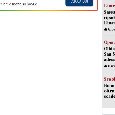
CLICCA QUI
r le tue notizie su Google
L’int
Sassa
ripar
L’ina
di Gio
Opera
Olbia
San S
adess
di Dar
Scuo
Bonus
otten
scade