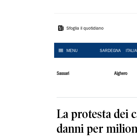
La
Nuova
Sardegna
Sfoglia il quotidiano
MENU
SARDEGNA
ITALI
Sassari
Alghero
La protesta dei c
danni per milioni