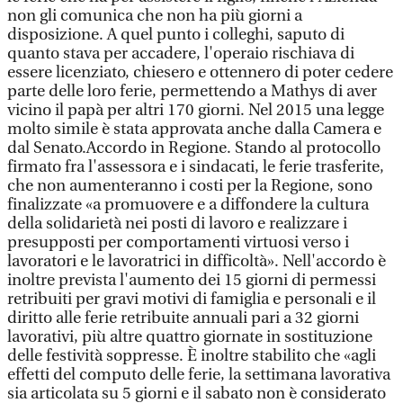
non gli comunica che non ha più giorni a
disposizione. A quel punto i colleghi, saputo di
quanto stava per accadere, l'operaio rischiava di
essere licenziato, chiesero e ottennero di poter cedere
parte delle loro ferie, permettendo a Mathys di aver
vicino il papà per altri 170 giorni. Nel 2015 una legge
molto simile è stata approvata anche dalla Camera e
dal Senato.Accordo in Regione. Stando al protocollo
firmato fra l'assessora e i sindacati, le ferie trasferite,
che non aumenteranno i costi per la Regione, sono
finalizzate «a promuovere e a diffondere la cultura
della solidarietà nei posti di lavoro e realizzare i
presupposti per comportamenti virtuosi verso i
lavoratori e le lavoratrici in difficoltà». Nell'accordo è
inoltre prevista l'aumento dei 15 giorni di permessi
retribuiti per gravi motivi di famiglia e personali e il
diritto alle ferie retribuite annuali pari a 32 giorni
lavorativi, più altre quattro giornate in sostituzione
delle festività soppresse. È inoltre stabilito che «agli
effetti del computo delle ferie, la settimana lavorativa
sia articolata su 5 giorni e il sabato non è considerato