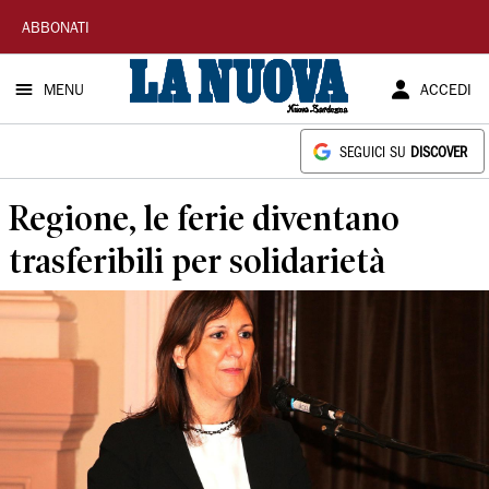
La
ABBONATI
Nuova
MENU
ACCEDI
Sardegna
SEGUICI SU
DISCOVER
Regione, le ferie diventano
trasferibili per solidarietà