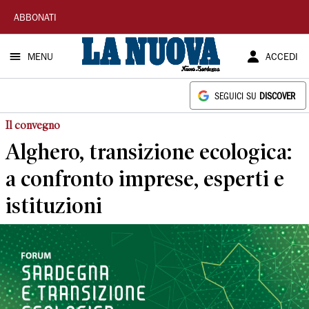
La
ABBONATI
Nuova
MENU
ACCEDI
Sardegna
SEGUICI SU
DISCOVER
Il convegno
Alghero, transizione ecologica:
a confronto imprese, esperti e
istituzioni