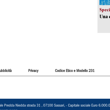
Speci
Una c
ubblicità
Privacy
Codice Etico e Modello 231
ale Predda Niedda strada 31 , 07100 Sassari, - Capitale sociale Euro 6.000.