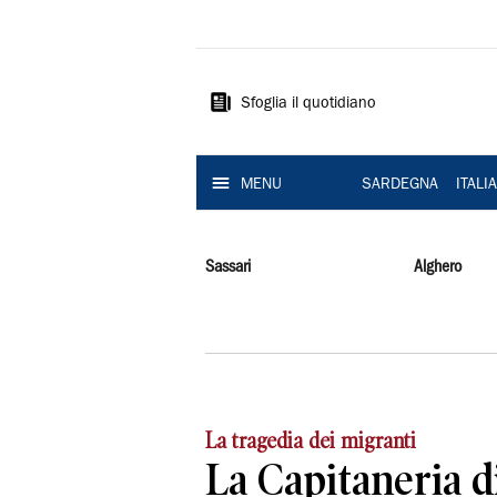
La
Nuova
Sardegna
Sfoglia il quotidiano
MENU
SARDEGNA
ITALI
Sassari
Alghero
La tragedia dei migranti
La Capitaneria d