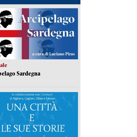
ale
pelago Sardegna