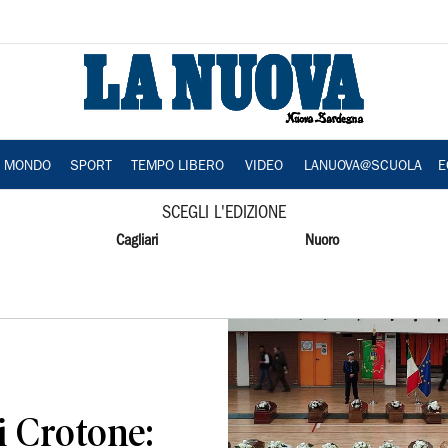
A MONDO
SPORT
TEMPO LIBERO
VIDEO
LANUOVA@SCUOLA
E
SCEGLI L'EDIZIONE
Cagliari
Nuoro
i Crotone: