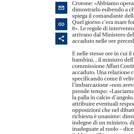
Crotone: «Abbiamo operato
dimostrarlo esibendo a chi 
spiega il comandante della
Quel giorno c’era mare fo
8». Le regole di intervent
arrivano dal Ministero del
accaduto nelle ore precede
E nelle stesse ore in cui i
bambini, , il ministro del
commissione Affari Costit
accaduto. Una relazione c
specificando come il veli
l’imbarcazione «non aveva
prende tempo: «Lasciamo f
la palla in calcio d’angolo
attribuire eventuali respo
opposizioni che nel dibat
richiesta è unanime: dimi
indegne di un ministro, d
inadeguate al ruolo – dice