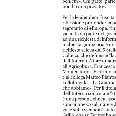
Schlein -. Chi parte, parte 
non ha mai provato».
Per la leader dem l’uscit
riflessione profonda» la p
segretario di +Europa, rin
vicenda da parte del gove
ad una richiesta di inform
inchiesta giudiziaria è una
richiesta si leva dai 5 St
Colucci, che definisce “l
dell’Interno. A fare quadr
all’Agricoltura, Francesco 
Montecitorio. «Esprimo la
e al collega Matteo Piante
Lollobrigida -. La Guardia 
che abbiamo». Per il titola
dell’Interno sono state “s
è una persona che ha asso
sono in mezzo al mare e de
voce sulla vicenda è stato
Grillo, che su Twitter ha s