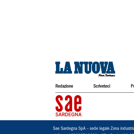
Redazione
Scriveteci
P
Sae Sardegna SpA – sede legale Zona industri