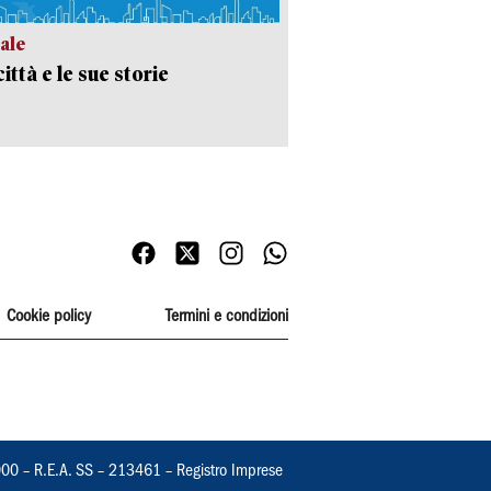
ale
ittà e le sue storie
Cookie policy
Termini e condizioni
000 – R.E.A. SS – 213461 – Registro Imprese