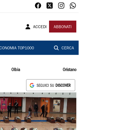
ACCEDI
ABBONATI
CONOMIA TOP1000
CERCA
Olbia
Oristano
SEGUICI SU
DISCOVER