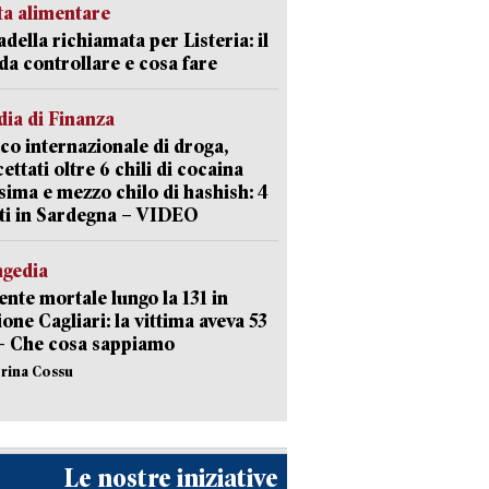
ta alimentare
della richiamata per Listeria: il
 da controllare e cosa fare
ia di Finanza
ico internazionale di droga,
cettati oltre 6 chili di cocaina
sima e mezzo chilo di hashish: 4
ti in Sardegna – VIDEO
agedia
ente mortale lungo la 131 in
ione Cagliari: la vittima aveva 53
– Che cosa sappiamo
erina Cossu
Le nostre iniziative