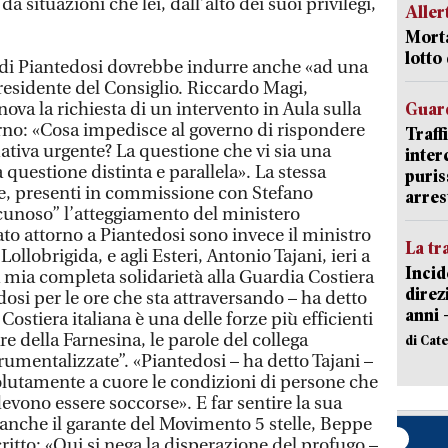
da situazioni che lei, dall’alto dei suoi privilegi,
Aller
Morta
lotto
a di Piantedosi dovrebbe indurre anche «ad una
residente del Consiglio. Riccardo Magi,
nova la richiesta di un intervento in Aula sulla
Guard
rno: «Cosa impedisce al governo di rispondere
Traff
ativa urgente? La questione che vi sia una
inter
 questione distinta e parallela». La stessa
puris
elle, presenti in commissione con Stefano
arres
acunoso” l’atteggiamento del ministero
ato attorno a Piantedosi sono invece il ministro
La tr
Lollobrigida, e agli Esteri, Antonio Tajani, ieri a
Incid
 mia completa solidarietà alla Guardia Costiera
direz
dosi per le ore che sta attraversando – ha detto
anni 
Costiera italiana è una delle forze più efficienti
re della Farnesina, le parole del collega
di Cat
trumentalizzate”. «Piantedosi – ha detto Tajani –
lutamente a cuore le condizioni di persone che
vono essere soccorse». E far sentire la sua
 anche il garante del Movimento 5 stelle, Beppe
critto: «Qui si nega la disperazione del profugo –