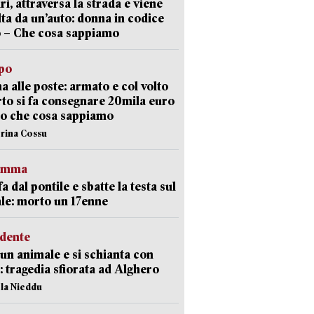
ri, attraversa la strada e viene
lta da un’auto: donna in codice
 – Che cosa sappiamo
lpo
a alle poste: armato e col volto
to si fa consegnare 20mila euro
o che cosa sappiamo
erina Cossu
ramma
fa dal pontile e sbatte la testa sul
le: morto un 17enne
idente
 un animale e si schianta con
o: tragedia sfiorata ad Alghero
ola Nieddu