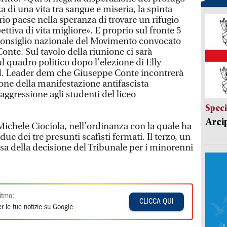
za di una vita tra sangue e miseria, la spinta
prio paese nella speranza di trovare un rifugio
pettiva di vita migliore». E proprio sul fronte 5
il consiglio nazionale del Movimento convocato
nte. Sul tavolo della riunione ci sarà
 quadro politico dopo l’elezione di Elly
Pd. Leader dem che Giuseppe Conte incontrerà
one della manifestazione antifascista
aggressione agli studenti del liceo
Speci
Arci
 Michele Ciociola, nell’ordinanza con la quale ha
due dei tre presunti scafisti fermati. Il terzo, un
tesa della decisione del Tribunale per i minorenni
itmo:
CLICCA QUI
r le tue notizie su Google