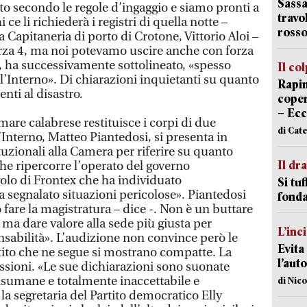
Sassa
 secondo le regole d’ingaggio e siamo pronti a
travo
ce li richiederà i registri di quella notte –
rosso
 Capitaneria di porto di Crotone, Vittorio Aloi –
rza 4, ma noi potevamo uscire anche con forza
o, ha successivamente sottolineato, «spesso
Il co
l’Interno». Di chiarazioni inquietanti su quanto
Rapin
nti al disastro.
coper
– Ecc
l mare calabrese restituisce i corpi di due
di Cat
l’Interno, Matteo Piantedosi, si presenta in
uzionali alla Camera per riferire su quanto
Il d
he ripercorre l’operato del governo
volo di Frontex che ha individuato
Si tuf
 segnalato situazioni pericolose». Piantedosi
fonda
are la magistratura – dice -. Non è un buttare
, ma dare valore alla sede più giusta per
L’inc
nsabilità». L’audizione non convince però le
Evita
tito che ne segue si mostrano compatte. La
l’aut
ssioni. «Le sue dichiarazioni sono suonate
isumane e totalmente inaccettabile e
di Nic
 la segretaria del Partito democratico Elly