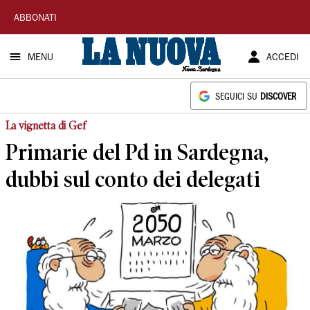
La
ABBONATI
Nuova
MENU
ACCEDI
Sardegna
SEGUICI SU
DISCOVER
La vignetta di Gef
Primarie del Pd in Sardegna,
dubbi sul conto dei delegati